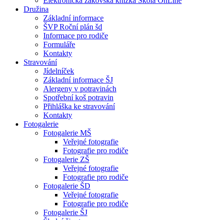
Elektronická žákovská knížka Škola OnLine
Družina
Základní informace
ŠVP Roční plán šd
Informace pro rodiče
Formuláře
Kontakty
Stravování
Jídelníček
Základní informace ŠJ
Alergeny v potravinách
Spotřební koš potravin
Přihláška ke stravování
Kontakty
Fotogalerie
Fotogalerie MŠ
Veřejné fotografie
Fotografie pro rodiče
Fotogalerie ZŠ
Veřejné fotografie
Fotografie pro rodiče
Fotogalerie ŠD
Veřejné fotografie
Fotografie pro rodiče
Fotogalerie ŠJ