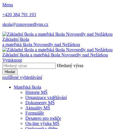
Menu
+420 384 791 193
skola@zsnovosedlynn.cz
Základní škola
a mateřská škola Novosedly nad Nežárkou
Základní škola a mateřská škola Novosedly nad Nežárkou
Vytisknout
Hledaný výraz
Hledat
rozšířené vyhledávání
Mateřská škola
Historie MŠ
Organizace vzdělávání
Dokumenty MŠ
Aktuality MŠ
Formuláře
Desatero pro rodiče
On-line výuka MŠ
Omluvenka dítěte