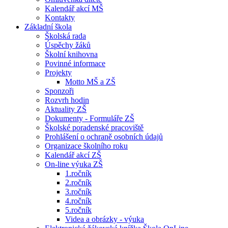
Kalendář akcí MŠ
Kontakty
Základní škola
Školská rada
Úspěchy žáků
Školní knihovna
Povinné informace
Projekty
Motto MŠ a ZŠ
Sponzoři
Rozvrh hodin
Aktuality ZŠ
Dokumenty - Formuláře ZŠ
Školské poradenské pracoviště
Prohlášení o ochraně osobních údajů
Organizace školního roku
Kalendář akcí ZŠ
On-line výuka ZŠ
1.ročník
2.ročník
3.ročník
4.ročník
5.ročník
Videa a obrázky - výuka