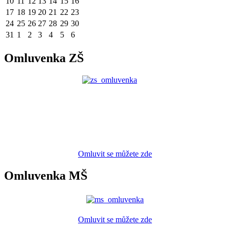
10
11
12
13
14
15
16
17
18
19
20
21
22
23
24
25
26
27
28
29
30
31
1
2
3
4
5
6
Omluvenka ZŠ
Omluvit se můžete zde
Omluvenka MŠ
Omluvit se můžete zde