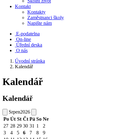
Školní život
Kontakt
Kontakty
Zaměstnanci školy
Napište nám
E-podatelna
On-line
Úřední deska
O nás
Úvodní stránka
Kalendář
Kalendář
Kalendář
Srpen
2026
Po
Út
St
Čt
Pá
So
Ne
27
28
29
30
31
1
2
3
4
5
6
7
8
9