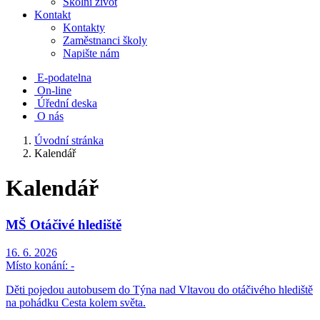
Školní život
Kontakt
Kontakty
Zaměstnanci školy
Napište nám
E-podatelna
On-line
Úřední deska
O nás
Úvodní stránka
Kalendář
Kalendář
MŠ Otáčivé hlediště
16. 6. 2026
Místo konání:
-
Děti pojedou autobusem do Týna nad Vltavou do otáčivého hlediště
na pohádku Cesta kolem světa.