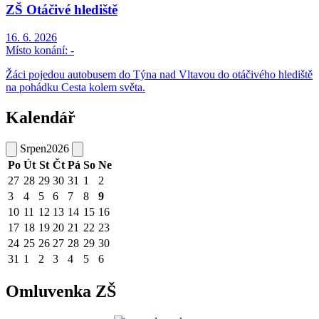
ZŠ Otáčivé hlediště
16. 6. 2026
Místo konání:
-
Žáci pojedou autobusem do Týna nad Vltavou do otáčivého hlediště
na pohádku Cesta kolem světa.
Kalendář
Srpen
2026
Po
Út
St
Čt
Pá
So
Ne
27
28
29
30
31
1
2
3
4
5
6
7
8
9
10
11
12
13
14
15
16
17
18
19
20
21
22
23
24
25
26
27
28
29
30
31
1
2
3
4
5
6
Omluvenka ZŠ