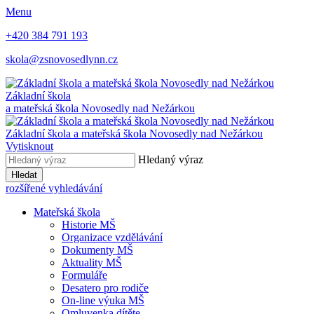
Menu
+420 384 791 193
skola@zsnovosedlynn.cz
Základní škola
a mateřská škola Novosedly nad Nežárkou
Základní škola a mateřská škola Novosedly nad Nežárkou
Vytisknout
Hledaný výraz
Hledat
rozšířené vyhledávání
Mateřská škola
Historie MŠ
Organizace vzdělávání
Dokumenty MŠ
Aktuality MŠ
Formuláře
Desatero pro rodiče
On-line výuka MŠ
Omluvenka dítěte