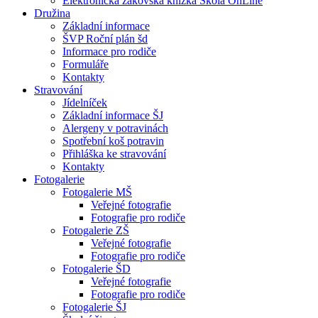
Elektronická žákovská knížka Škola OnLine
Družina
Základní informace
ŠVP Roční plán šd
Informace pro rodiče
Formuláře
Kontakty
Stravování
Jídelníček
Základní informace ŠJ
Alergeny v potravinách
Spotřební koš potravin
Přihláška ke stravování
Kontakty
Fotogalerie
Fotogalerie MŠ
Veřejné fotografie
Fotografie pro rodiče
Fotogalerie ZŠ
Veřejné fotografie
Fotografie pro rodiče
Fotogalerie ŠD
Veřejné fotografie
Fotografie pro rodiče
Fotogalerie ŠJ