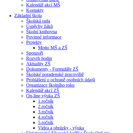
Kalendář akcí MŠ
Kontakty
Základní škola
Školská rada
Úspěchy žáků
Školní knihovna
Povinné informace
Projekty
Motto MŠ a ZŠ
Sponzoři
Rozvrh hodin
Aktuality ZŠ
Dokumenty - Formuláře ZŠ
Školské poradenské pracoviště
Prohlášení o ochraně osobních údajů
Organizace školního roku
Kalendář akcí ZŠ
On-line výuka ZŠ
1.ročník
2.ročník
3.ročník
4.ročník
5.ročník
Videa a obrázky - výuka