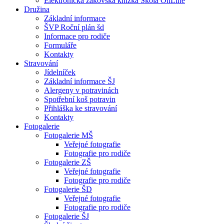
Elektronická žákovská knížka Škola OnLine
Družina
Základní informace
ŠVP Roční plán šd
Informace pro rodiče
Formuláře
Kontakty
Stravování
Jídelníček
Základní informace ŠJ
Alergeny v potravinách
Spotřební koš potravin
Přihláška ke stravování
Kontakty
Fotogalerie
Fotogalerie MŠ
Veřejné fotografie
Fotografie pro rodiče
Fotogalerie ZŠ
Veřejné fotografie
Fotografie pro rodiče
Fotogalerie ŠD
Veřejné fotografie
Fotografie pro rodiče
Fotogalerie ŠJ