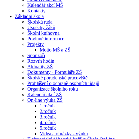
Kalendář akcí MŠ
Kontakty
Základní škola
Školská rada
Úspěchy žáků
Školní knihovna
Povinné informace
Projekty
Motto MŠ a ZŠ
Sponzoři
Rozvrh hodin
Aktuality ZŠ
Dokumenty - Formuláře ZŠ
Školské poradenské pracoviště
Prohlášení o ochraně osobních údajů
Organizace školního roku
Kalendář akcí ZŠ
On-line výuka ZŠ
1.ročník
2.ročník
3.ročník
4.ročník
5.ročník
Videa a obrázky - výuka