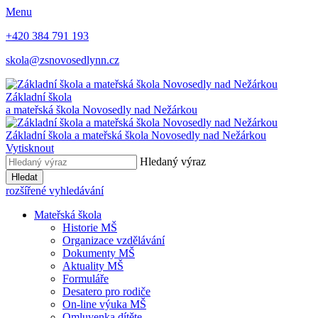
Menu
+420 384 791 193
skola@zsnovosedlynn.cz
Základní škola
a mateřská škola Novosedly nad Nežárkou
Základní škola a mateřská škola Novosedly nad Nežárkou
Vytisknout
Hledaný výraz
Hledat
rozšířené vyhledávání
Mateřská škola
Historie MŠ
Organizace vzdělávání
Dokumenty MŠ
Aktuality MŠ
Formuláře
Desatero pro rodiče
On-line výuka MŠ
Omluvenka dítěte