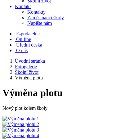
Školní život
Kontakt
Kontakty
Zaměstnanci školy
Napište nám
E-podatelna
On-line
Úřední deska
O nás
Úvodní stránka
Fotogalerie
Školní život
Výměna plotu
Výměna plotu
Nový plot kolem školy