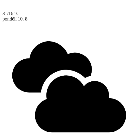
31/16 °C
pondělí
10. 8.