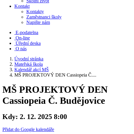
Školní život
Kontakt
Kontakty
Zaměstnanci školy
Napište nám
E-podatelna
On-line
Úřední deska
O nás
Úvodní stránka
Mateřská škola
Kalendář akcí MŠ
MŠ PROJEKTOVÝ DEN Cassiopeia Č....
MŠ PROJEKTOVÝ DEN
Cassiopeia Č. Budějovice
Kdy:
2. 12. 2025 8:00
Přidat do Google kalendáře