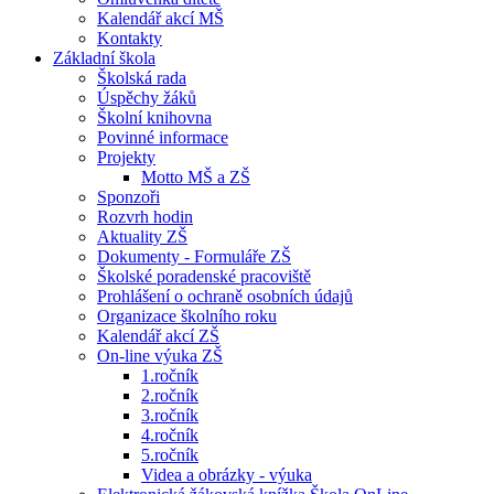
Kalendář akcí MŠ
Kontakty
Základní škola
Školská rada
Úspěchy žáků
Školní knihovna
Povinné informace
Projekty
Motto MŠ a ZŠ
Sponzoři
Rozvrh hodin
Aktuality ZŠ
Dokumenty - Formuláře ZŠ
Školské poradenské pracoviště
Prohlášení o ochraně osobních údajů
Organizace školního roku
Kalendář akcí ZŠ
On-line výuka ZŠ
1.ročník
2.ročník
3.ročník
4.ročník
5.ročník
Videa a obrázky - výuka