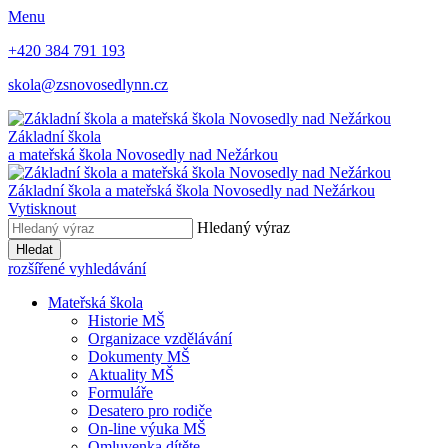
Menu
+420 384 791 193
skola@zsnovosedlynn.cz
Základní škola
a mateřská škola Novosedly nad Nežárkou
Základní škola a mateřská škola Novosedly nad Nežárkou
Vytisknout
Hledaný výraz
Hledat
rozšířené vyhledávání
Mateřská škola
Historie MŠ
Organizace vzdělávání
Dokumenty MŠ
Aktuality MŠ
Formuláře
Desatero pro rodiče
On-line výuka MŠ
Omluvenka dítěte