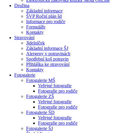
Elektronická žákovská knížka Škola OnLine
Družina
Základní informace
ŠVP Roční plán šd
Informace pro rodiče
Formuláře
Kontakty
Stravování
Jídelníček
Základní informace ŠJ
Alergeny v potravinách
Spotřební koš potravin
Přihláška ke stravování
Kontakty
Fotogalerie
Fotogalerie MŠ
Veřejné fotografie
Fotografie pro rodiče
Fotogalerie ZŠ
Veřejné fotografie
Fotografie pro rodiče
Fotogalerie ŠD
Veřejné fotografie
Fotografie pro rodiče
Fotogalerie ŠJ