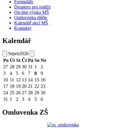
Formuláře
Desatero pro rodiče
On-line výuka MŠ
Omluvenka dítěte
Kalendář akcí MŠ
Kontakty
Kalendář
Srpen
2026
Po
Út
St
Čt
Pá
So
Ne
27
28
29
30
31
1
2
3
4
5
6
7
8
9
10
11
12
13
14
15
16
17
18
19
20
21
22
23
24
25
26
27
28
29
30
31
1
2
3
4
5
6
Omluvenka ZŠ