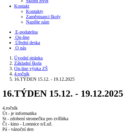
Školní život
Kontakt
Kontakty
Zaměstnanci školy
Napište nám
E-podatelna
On-line
Úřední deska
O nás
Úvodní stránka
Základní škola
On-line výuka ZŠ
4.ročník
16.TÝDEN 15.12. - 19.12.2025
16.TÝDEN 15.12. - 19.12.2025
4.ročník
Út - je informatika
St - zdobení stromečku pro zvířátka
Čt - kino - Lomnice n/Luž.
Pá - vánoční den