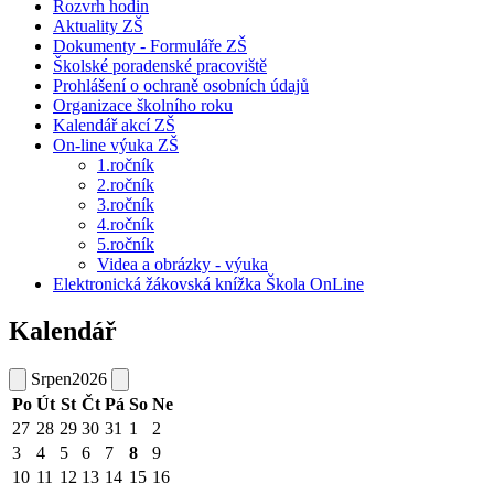
Rozvrh hodin
Aktuality ZŠ
Dokumenty - Formuláře ZŠ
Školské poradenské pracoviště
Prohlášení o ochraně osobních údajů
Organizace školního roku
Kalendář akcí ZŠ
On-line výuka ZŠ
1.ročník
2.ročník
3.ročník
4.ročník
5.ročník
Videa a obrázky - výuka
Elektronická žákovská knížka Škola OnLine
Kalendář
Srpen
2026
Po
Út
St
Čt
Pá
So
Ne
27
28
29
30
31
1
2
3
4
5
6
7
8
9
10
11
12
13
14
15
16