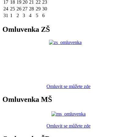
17
18
19
20
21
22
23
24
25
26
27
28
29
30
31
1
2
3
4
5
6
Omluvenka ZŠ
Omluvit se můžete zde
Omluvenka MŠ
Omluvit se můžete zde