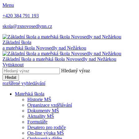
Menu
+420 384 791 193
skola@zsnovosedlynn.cz
Základní škola
a mateřská škola Novosedly nad Nežárkou
Základní škola a mateřská škola Novosedly nad Nežárkou
Vytisknout
Hledaný výraz
Hledat
rozšířené vyhledávání
Mateřská škola
Historie MŠ
Organizace vzdělávání
Dokumenty MŠ
Aktuality MŠ
Formuláře
Desatero pro rodiče
On-line výuka MŠ
Omluvenka dítěte