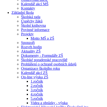
Kalendář akcí MŠ
Kontakty
Základní škola
Školská rada
Úspěchy žáků
Školní knihovna
Povinné informace
Projekty
Motto MŠ a ZŠ
Sponzoři
Rozvrh hodin
Aktuality ZŠ
Dokumenty - Formuláře ZŠ
Školské poradenské pracoviště
Prohlášení o ochraně osobních údajů
Organizace školního roku
Kalendář akcí ZŠ
On-line výuka ZŠ
1.ročník
2.ročník
3.ročník
4.ročník
5.ročník
Videa a obrázky - výuka