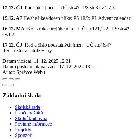
15.12. ČJ
Podstatná jména UČ:str.45 PS:str.3 cv.1,2,3
15.12. AJ
He/she likes/doesn´t like; PS 18/2; PL Advent calendar
16.12. MA
Konstrukce trojúhelníku UČ:str.121,122 PS:str.42
cv.1,2
17.12. ČJ
Rod a číslo podstatných jmen UČ:str.46,47
PS:str.36 cv.1 dole + hry
Datum vložení:
11. 12. 2025 12:31
Datum poslední aktualizace:
17. 12. 2025 13:51
Autor:
Správce Webu
Základní škola
Školská rada
Úspěchy žáků
Školní knihovna
Povinné informace
Projekty
Sponzoři