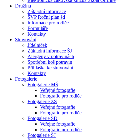
Elektronická žákovská knížka Škola OnLine
Družina
Základní informace
ŠVP Roční plán šd
Informace pro rodiče
Formuláře
Kontakty
Stravování
Jídelníček
Základní informace ŠJ
Alergeny v potravinách
Spotřební koš potravin
Přihláška ke stravování
Kontakty
Fotogalerie
Fotogalerie MŠ
Veřejné fotografie
Fotografie pro rodiče
Fotogalerie ZŠ
Veřejné fotografie
Fotografie pro rodiče
Fotogalerie ŠD
Veřejné fotografie
Fotografie pro rodiče
Fotogalerie ŠJ