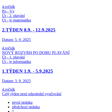
4.ročník
Po - Vv
Út - 2. plavání
Út - je matematika
2.TÝDEN 8.9. - 12.9.2025
Datum:
5. 9. 2025
4.ročník
NOVÝ ROZVRH PO DOBU PLAVÁNÍ
Út - 1. plavání
Út - je informatika
1.TÝDEN 1.9. - 5.9.2025
Datum:
3. 9. 2025
4.ročník
Celý týden není odpolední vyučování
první stránka
předchozí stránka
1