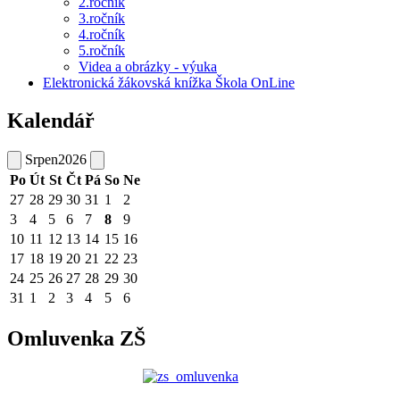
2.ročník
3.ročník
4.ročník
5.ročník
Videa a obrázky - výuka
Elektronická žákovská knížka Škola OnLine
Kalendář
Srpen
2026
Po
Út
St
Čt
Pá
So
Ne
27
28
29
30
31
1
2
3
4
5
6
7
8
9
10
11
12
13
14
15
16
17
18
19
20
21
22
23
24
25
26
27
28
29
30
31
1
2
3
4
5
6
Omluvenka ZŠ