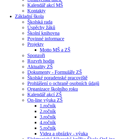
Kalendář akcí MŠ
Kontakty
Základní škola
Školská rada
Úspěchy žáků
Školní knihovna
Povinné informace
Projekty
Motto MŠ a ZŠ
Sponzoři
Rozvrh hodin
Aktuality ZŠ
Dokumenty - Formuláře ZŠ
Školské poradenské pracoviště
Prohlášení o ochraně osobních údajů
Organizace školního roku
Kalendář akcí ZŠ
On-line výuka ZŠ
1.ročník
2.ročník
3.ročník
4.ročník
5.ročník
Videa a obrázky - výuka