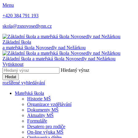
Menu
+420 384 791 193
skola@zsnovosedlynn.cz
Základní škola
a mateřská škola Novosedly nad Nežárkou
Základní škola a mateřská škola Novosedly nad Nežárkou
Vytisknout
Hledaný výraz
Hledat
rozšířené vyhledávání
Mateřská škola
Historie MŠ
Organizace vzdělávání
Dokumenty MŠ
Aktuality MŠ
Formuláře
Desatero pro rodiče
On-line výuka MŠ
Omluvenka dítěte