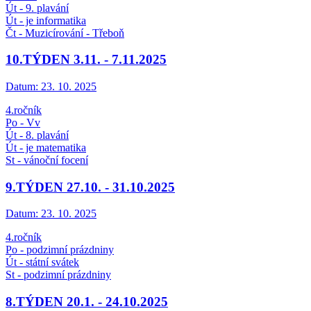
Út - 9. plavání
Út - je informatika
Čt - Muzicírování - Třeboň
10.TÝDEN 3.11. - 7.11.2025
Datum:
23. 10. 2025
4.ročník
Po - Vv
Út - 8. plavání
Út - je matematika
St - vánoční focení
9.TÝDEN 27.10. - 31.10.2025
Datum:
23. 10. 2025
4.ročník
Po - podzimní prázdniny
Út - státní svátek
St - podzimní prázdniny
8.TÝDEN 20.1. - 24.10.2025