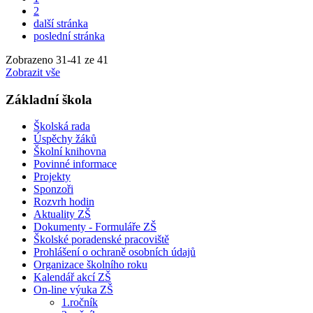
2
další stránka
poslední stránka
Zobrazeno
31
-
41
ze 41
Zobrazit vše
Základní škola
Školská rada
Úspěchy žáků
Školní knihovna
Povinné informace
Projekty
Sponzoři
Rozvrh hodin
Aktuality ZŠ
Dokumenty - Formuláře ZŠ
Školské poradenské pracoviště
Prohlášení o ochraně osobních údajů
Organizace školního roku
Kalendář akcí ZŠ
On-line výuka ZŠ
1.ročník