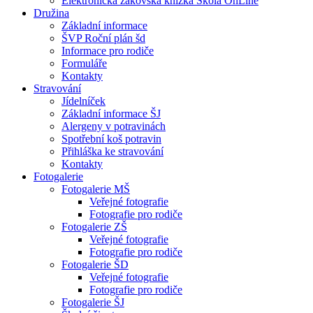
Elektronická žákovská knížka Škola OnLine
Družina
Základní informace
ŠVP Roční plán šd
Informace pro rodiče
Formuláře
Kontakty
Stravování
Jídelníček
Základní informace ŠJ
Alergeny v potravinách
Spotřební koš potravin
Přihláška ke stravování
Kontakty
Fotogalerie
Fotogalerie MŠ
Veřejné fotografie
Fotografie pro rodiče
Fotogalerie ZŠ
Veřejné fotografie
Fotografie pro rodiče
Fotogalerie ŠD
Veřejné fotografie
Fotografie pro rodiče
Fotogalerie ŠJ