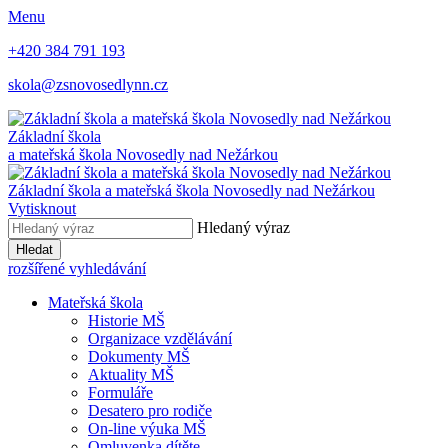
Menu
+420 384 791 193
skola@zsnovosedlynn.cz
Základní škola
a mateřská škola Novosedly nad Nežárkou
Základní škola a mateřská škola Novosedly nad Nežárkou
Vytisknout
Hledaný výraz
Hledat
rozšířené vyhledávání
Mateřská škola
Historie MŠ
Organizace vzdělávání
Dokumenty MŠ
Aktuality MŠ
Formuláře
Desatero pro rodiče
On-line výuka MŠ
Omluvenka dítěte