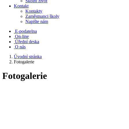
Školní život
Kontakt
Kontakty
Zaměstnanci školy
Napište nám
E-podatelna
On-line
Úřední deska
O nás
Úvodní stránka
Fotogalerie
Fotogalerie