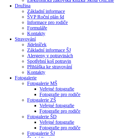
Elektronická žákovská knížka Škola OnLine
Družina
Základní informace
ŠVP Roční plán šd
Informace pro rodiče
Formuláře
Kontakty
Stravování
Jídelníček
Základní informace ŠJ
Alergeny v potravinách
Spotřební koš potravin
Přihláška ke stravování
Kontakty
Fotogalerie
Fotogalerie MŠ
Veřejné fotografie
Fotografie pro rodiče
Fotogalerie ZŠ
Veřejné fotografie
Fotografie pro rodiče
Fotogalerie ŠD
Veřejné fotografie
Fotografie pro rodiče
Fotogalerie ŠJ