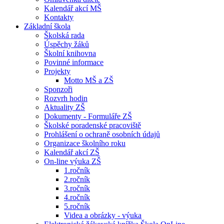
Kalendář akcí MŠ
Kontakty
Základní škola
Školská rada
Úspěchy žáků
Školní knihovna
Povinné informace
Projekty
Motto MŠ a ZŠ
Sponzoři
Rozvrh hodin
Aktuality ZŠ
Dokumenty - Formuláře ZŠ
Školské poradenské pracoviště
Prohlášení o ochraně osobních údajů
Organizace školního roku
Kalendář akcí ZŠ
On-line výuka ZŠ
1.ročník
2.ročník
3.ročník
4.ročník
5.ročník
Videa a obrázky - výuka