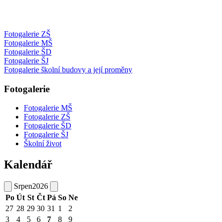
Fotogalerie ZŠ
Fotogalerie MŠ
Fotogalerie ŠD
Fotogalerie ŠJ
Fotogalerie školní budovy a její proměny
Fotogalerie
Fotogalerie MŠ
Fotogalerie ZŠ
Fotogalerie ŠD
Fotogalerie ŠJ
Školní život
Kalendář
Srpen
2026
Po
Út
St
Čt
Pá
So
Ne
27
28
29
30
31
1
2
3
4
5
6
7
8
9