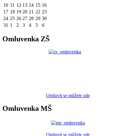
10
11
12
13
14
15
16
17
18
19
20
21
22
23
24
25
26
27
28
29
30
31
1
2
3
4
5
6
Omluvenka ZŠ
Omluvit se můžete zde
Omluvenka MŠ
Omluvit se můžete zde