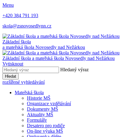
Menu
+420 384 791 193
skola@zsnovosedlynn.cz
Základní škola
a mateřská škola Novosedly nad Nežárkou
Základní škola a mateřská škola Novosedly nad Nežárkou
Vytisknout
Hledaný výraz
Hledat
rozšířené vyhledávání
Mateřská škola
Historie MŠ
Organizace vzdělávání
Dokumenty MŠ
Aktuality MŠ
Formuláře
Desatero pro rodiče
On-line výuka MŠ
Omluvenka dítěte