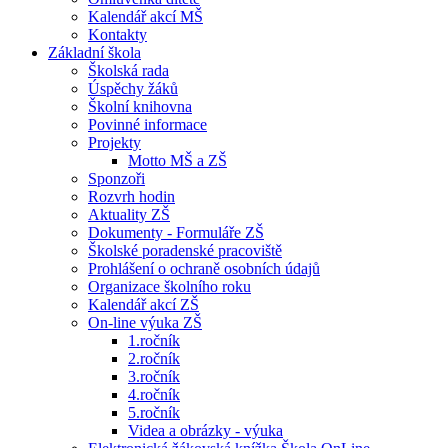
Kalendář akcí MŠ
Kontakty
Základní škola
Školská rada
Úspěchy žáků
Školní knihovna
Povinné informace
Projekty
Motto MŠ a ZŠ
Sponzoři
Rozvrh hodin
Aktuality ZŠ
Dokumenty - Formuláře ZŠ
Školské poradenské pracoviště
Prohlášení o ochraně osobních údajů
Organizace školního roku
Kalendář akcí ZŠ
On-line výuka ZŠ
1.ročník
2.ročník
3.ročník
4.ročník
5.ročník
Videa a obrázky - výuka