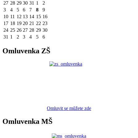
27
28
29
30
31
1
2
3
4
5
6
7
8
9
10
11
12
13
14
15
16
17
18
19
20
21
22
23
24
25
26
27
28
29
30
31
1
2
3
4
5
6
Omluvenka ZŠ
Omluvit se můžete zde
Omluvenka MŠ