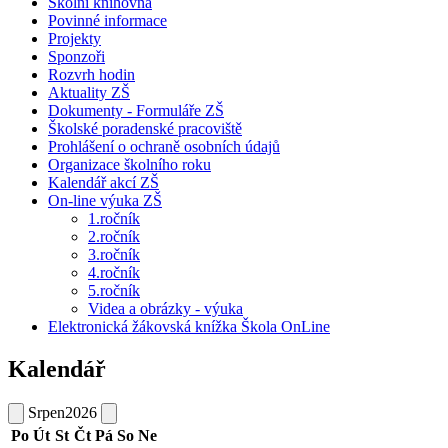
Školní knihovna
Povinné informace
Projekty
Sponzoři
Rozvrh hodin
Aktuality ZŠ
Dokumenty - Formuláře ZŠ
Školské poradenské pracoviště
Prohlášení o ochraně osobních údajů
Organizace školního roku
Kalendář akcí ZŠ
On-line výuka ZŠ
1.ročník
2.ročník
3.ročník
4.ročník
5.ročník
Videa a obrázky - výuka
Elektronická žákovská knížka Škola OnLine
Kalendář
Srpen
2026
Po
Út
St
Čt
Pá
So
Ne