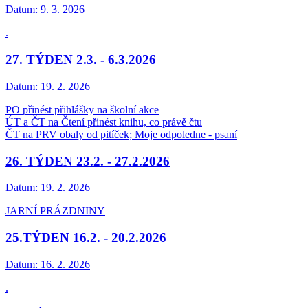
Datum:
9. 3. 2026
.
27. TÝDEN 2.3. - 6.3.2026
Datum:
19. 2. 2026
PO přinést přihlášky na školní akce
ÚT a ČT na Čtení přinést knihu, co právě čtu
ČT na PRV obaly od pitíček; Moje odpoledne - psaní
26. TÝDEN 23.2. - 27.2.2026
Datum:
19. 2. 2026
JARNÍ PRÁZDNINY
25.TÝDEN 16.2. - 20.2.2026
Datum:
16. 2. 2026
.