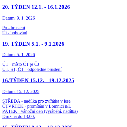
20. TÝDEN 12.1. - 16.1.2026
Datum:
9. 1. 2026
Po - bruslení
Út - bobování
19. TÝDEN 5.1. - 9.1.2026
Datum:
5. 1. 2026
ÚT - místo ČT je ČJ
ÚT, ST, ČT - odpoledne bruslení
16.TÝDEN 15.12. - 19.12.2025
Datum:
15. 12. 2025
STŘEDA - nadílka pro zvířátka v lese
ČTVRTEK - promítání v Lomnici n/L
PÁTEK - vánoční den (vyrábění, nadílka)
Družina do 13:00.