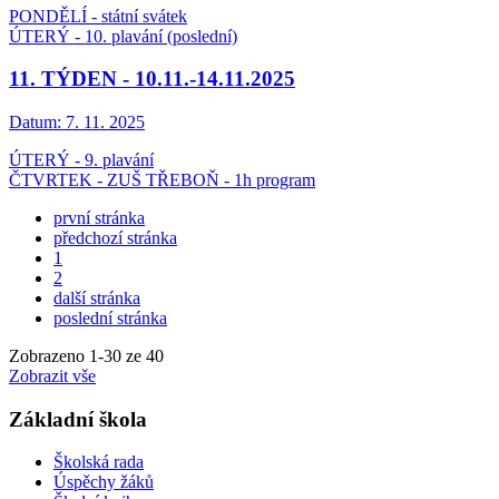
PONDĚLÍ - státní svátek
ÚTERÝ - 10. plavání (poslední)
11. TÝDEN - 10.11.-14.11.2025
Datum:
7. 11. 2025
ÚTERÝ - 9. plavání
ČTVRTEK - ZUŠ TŘEBOŇ - 1h program
první stránka
předchozí stránka
1
2
další stránka
poslední stránka
Zobrazeno
1
-
30
ze 40
Zobrazit vše
Základní škola
Školská rada
Úspěchy žáků