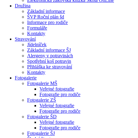
Elektronická žákovská knížka Škola OnLine
Družina
Základní informace
ŠVP Roční plán šd
Informace pro rodiče
Formuláře
Kontakty
Stravování
Jídelníček
Základní informace ŠJ
Alergeny v potravinách
Spotřební koš potravin
Přihláška ke stravování
Kontakty
Fotogalerie
Fotogalerie MŠ
Veřejné fotografie
Fotografie pro rodiče
Fotogalerie ZŠ
Veřejné fotografie
Fotografie pro rodiče
Fotogalerie ŠD
Veřejné fotografie
Fotografie pro rodiče
Fotogalerie ŠJ