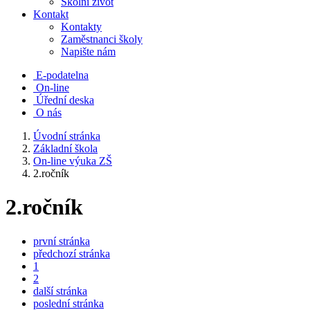
Školní život
Kontakt
Kontakty
Zaměstnanci školy
Napište nám
E-podatelna
On-line
Úřední deska
O nás
Úvodní stránka
Základní škola
On-line výuka ZŠ
2.ročník
2.ročník
první stránka
předchozí stránka
1
2
další stránka
poslední stránka