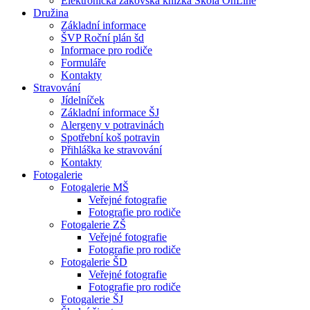
Elektronická žákovská knížka Škola OnLine
Družina
Základní informace
ŠVP Roční plán šd
Informace pro rodiče
Formuláře
Kontakty
Stravování
Jídelníček
Základní informace ŠJ
Alergeny v potravinách
Spotřební koš potravin
Přihláška ke stravování
Kontakty
Fotogalerie
Fotogalerie MŠ
Veřejné fotografie
Fotografie pro rodiče
Fotogalerie ZŠ
Veřejné fotografie
Fotografie pro rodiče
Fotogalerie ŠD
Veřejné fotografie
Fotografie pro rodiče
Fotogalerie ŠJ