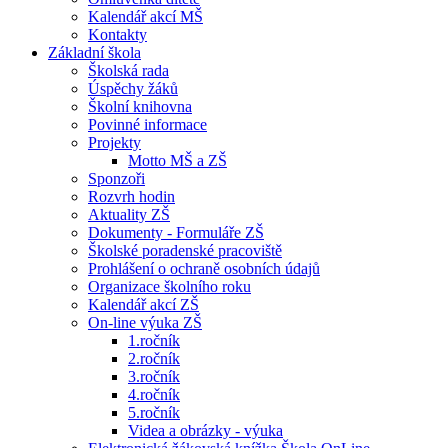
Kalendář akcí MŠ
Kontakty
Základní škola
Školská rada
Úspěchy žáků
Školní knihovna
Povinné informace
Projekty
Motto MŠ a ZŠ
Sponzoři
Rozvrh hodin
Aktuality ZŠ
Dokumenty - Formuláře ZŠ
Školské poradenské pracoviště
Prohlášení o ochraně osobních údajů
Organizace školního roku
Kalendář akcí ZŠ
On-line výuka ZŠ
1.ročník
2.ročník
3.ročník
4.ročník
5.ročník
Videa a obrázky - výuka