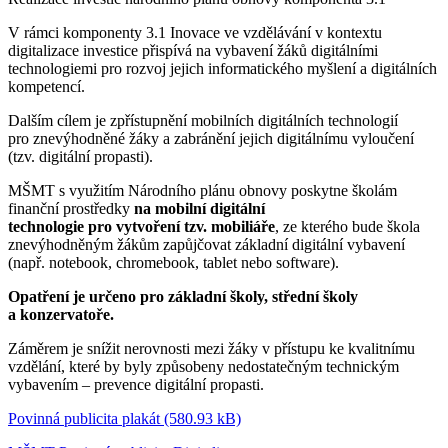
V rámci komponenty 3.1 Inovace ve vzdělávání v kontextu
digitalizace investice přispívá na vybavení žáků digitálními
technologiemi pro rozvoj jejich informatického myšlení a digitálních
kompetencí.
Dalším cílem je zpřístupnění mobilních digitálních technologií
pro znevýhodněné žáky a zabránění jejich digitálnímu vyloučení
(tzv. digitální propasti).
MŠMT s využitím Národního plánu obnovy poskytne školám
finanční prostředky
na mobilní digitální
technologie pro vytvoření tzv. mobiliáře
, ze kterého bude škola
znevýhodněným žákům zapůjčovat základní digitální vybavení
(např. notebook, chromebook, tablet nebo software).
Opatření je určeno pro základní školy, střední školy
a konzervatoře.
Záměrem je snížit nerovnosti mezi žáky v přístupu ke kvalitnímu
vzdělání, které by byly způsobeny nedostatečným technickým
vybavením – prevence digitální propasti.
Povinná publicita plakát (580.93 kB)