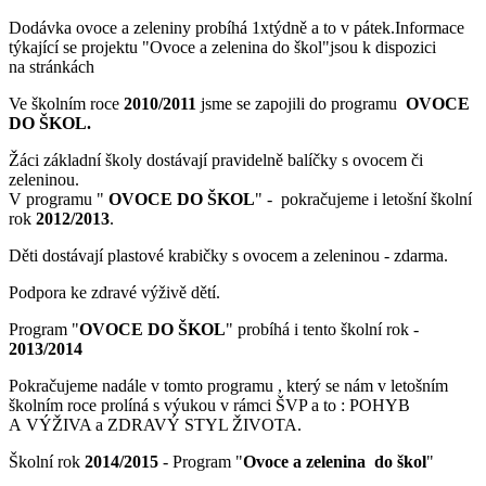
Dodávka ovoce a zeleniny probíhá 1xtýdně a to v pátek.Informace
týkající se projektu "Ovoce a zelenina do škol"jsou k dispozici
na stránkách
Ve školním roce
2010/2011
jsme se zapojili do programu
OVOCE
DO ŠKOL.
Žáci základní školy dostávají pravidelně balíčky s ovocem či
zeleninou.
V programu "
OVOCE DO ŠKOL
" - pokračujeme i letošní školní
rok
2012/2013
.
Děti dostávají plastové krabičky s ovocem a zeleninou - zdarma.
Podpora ke zdravé výživě dětí.
Program "
OVOCE DO ŠKOL
" probíhá i tento školní rok -
2013/2014
Pokračujeme nadále v tomto programu , který se nám v letošním
školním roce prolíná s výukou v rámci ŠVP a to : POHYB
A VÝŽIVA a ZDRAVÝ STYL ŽIVOTA.
Školní rok
2014/2015
- Program "
Ovoce a zelenina do škol
"