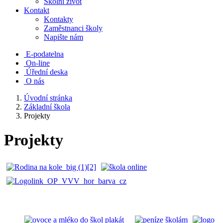
Školní život
Kontakt
Kontakty
Zaměstnanci školy
Napište nám
E-podatelna
On-line
Úřední deska
O nás
Úvodní stránka
Základní škola
Projekty
Projekty