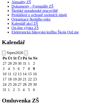
Aktuality ZŠ
Dokumenty - Formuláře ZŠ
Školské poradenské pracoviště
Prohlášení o ochraně osobních údajů
Organizace školního roku
Kalendář akcí ZŠ
On-line výuka ZŠ
Elektronická žákovská knížka Škola OnLine
Kalendář
Srpen
2026
Po
Út
St
Čt
Pá
So
Ne
27
28
29
30
31
1
2
3
4
5
6
7
8
9
10
11
12
13
14
15
16
17
18
19
20
21
22
23
24
25
26
27
28
29
30
31
1
2
3
4
5
6
Omluvenka ZŠ