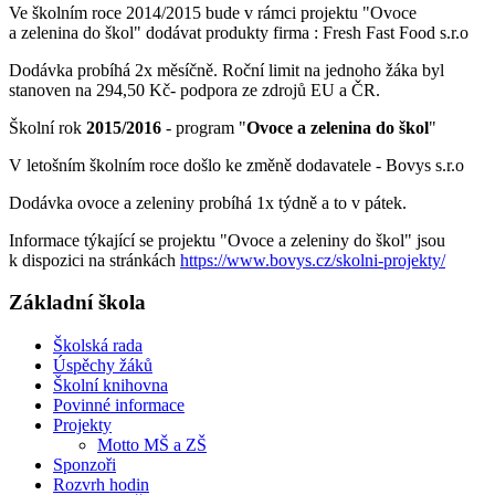
Ve školním roce 2014/2015 bude v rámci projektu "Ovoce
a zelenina do škol" dodávat produkty firma : Fresh Fast Food s.r.o
Dodávka probíhá 2x měsíčně. Roční limit na jednoho žáka byl
stanoven na 294,50 Kč- podpora ze zdrojů EU a ČR.
Školní rok
2015/2016
- program "
Ovoce a zelenina do škol
"
V letošním školním roce došlo ke změně dodavatele - Bovys s.r.o
Dodávka ovoce a zeleniny probíhá 1x týdně a to v pátek.
Informace týkající se projektu "Ovoce a zeleniny do škol" jsou
k dispozici na stránkách
https://www.bovys.cz/skolni-projekty/
Základní škola
Školská rada
Úspěchy žáků
Školní knihovna
Povinné informace
Projekty
Motto MŠ a ZŠ
Sponzoři
Rozvrh hodin