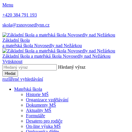
Menu
+420 384 791 193
skola@zsnovosedlynn.cz
Základní škola
a mateřská škola Novosedly nad Nežárkou
Základní škola a mateřská škola Novosedly nad Nežárkou
Vytisknout
Hledaný výraz
Hledat
rozšířené vyhledávání
Mateřská škola
Historie MŠ
Organizace vzdělávání
Dokumenty MŠ
Aktuality MŠ
Formuláře
Desatero pro rodiče
On-line výuka MŠ
Omluvenka dítěte