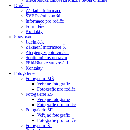
Elektronická žákovská knížka Škola OnLine
Družina
Základní informace
ŠVP Roční plán šd
Informace pro rodiče
Formuláře
Kontakty
Stravování
Jídelníček
Základní informace ŠJ
Alergeny v potravinách
Spotřební koš potravin
Přihláška ke stravování
Kontakty
Fotogalerie
Fotogalerie MŠ
Veřejné fotografie
Fotografie pro rodiče
Fotogalerie ZŠ
Veřejné fotografie
Fotografie pro rodiče
Fotogalerie ŠD
Veřejné fotografie
Fotografie pro rodiče
Fotogalerie ŠJ