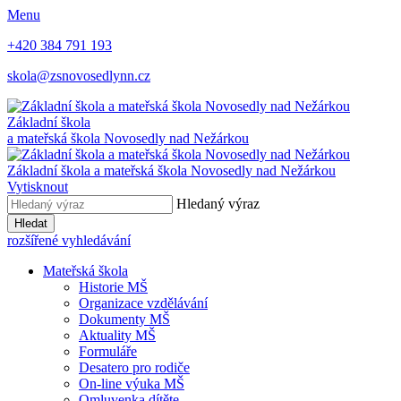
Menu
+420 384 791 193
skola@zsnovosedlynn.cz
Základní škola
a mateřská škola Novosedly nad Nežárkou
Základní škola a mateřská škola Novosedly nad Nežárkou
Vytisknout
Hledaný výraz
Hledat
rozšířené vyhledávání
Mateřská škola
Historie MŠ
Organizace vzdělávání
Dokumenty MŠ
Aktuality MŠ
Formuláře
Desatero pro rodiče
On-line výuka MŠ
Omluvenka dítěte