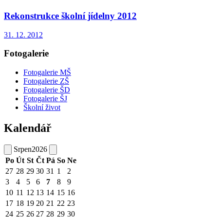
Rekonstrukce školní jídelny 2012
31. 12. 2012
Fotogalerie
Fotogalerie MŠ
Fotogalerie ZŠ
Fotogalerie ŠD
Fotogalerie ŠJ
Školní život
Kalendář
Srpen
2026
Po
Út
St
Čt
Pá
So
Ne
27
28
29
30
31
1
2
3
4
5
6
7
8
9
10
11
12
13
14
15
16
17
18
19
20
21
22
23
24
25
26
27
28
29
30