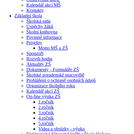
Kalendář akcí MŠ
Kontakty
Základní škola
Školská rada
Úspěchy žáků
Školní knihovna
Povinné informace
Projekty
Motto MŠ a ZŠ
Sponzoři
Rozvrh hodin
Aktuality ZŠ
Dokumenty - Formuláře ZŠ
Školské poradenské pracoviště
Prohlášení o ochraně osobních údajů
Organizace školního roku
Kalendář akcí ZŠ
On-line výuka ZŠ
1.ročník
2.ročník
3.ročník
4.ročník
5.ročník
Videa a obrázky - výuka