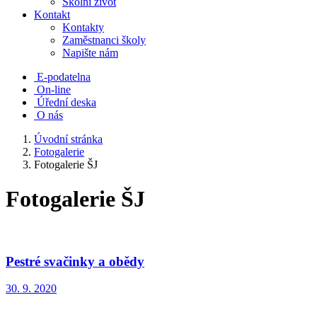
Školní život
Kontakt
Kontakty
Zaměstnanci školy
Napište nám
E-podatelna
On-line
Úřední deska
O nás
Úvodní stránka
Fotogalerie
Fotogalerie ŠJ
Fotogalerie ŠJ
Pestré svačinky a obědy
30. 9. 2020