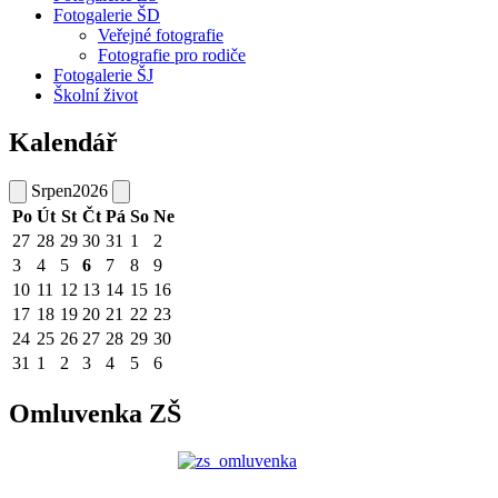
Fotogalerie ŠD
Veřejné fotografie
Fotografie pro rodiče
Fotogalerie ŠJ
Školní život
Kalendář
Srpen
2026
Po
Út
St
Čt
Pá
So
Ne
27
28
29
30
31
1
2
3
4
5
6
7
8
9
10
11
12
13
14
15
16
17
18
19
20
21
22
23
24
25
26
27
28
29
30
31
1
2
3
4
5
6
Omluvenka ZŠ