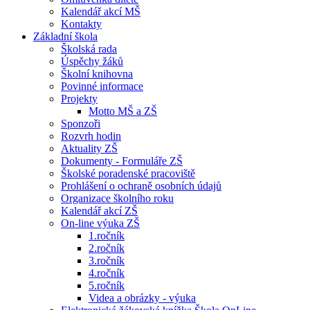
Kalendář akcí MŠ
Kontakty
Základní škola
Školská rada
Úspěchy žáků
Školní knihovna
Povinné informace
Projekty
Motto MŠ a ZŠ
Sponzoři
Rozvrh hodin
Aktuality ZŠ
Dokumenty - Formuláře ZŠ
Školské poradenské pracoviště
Prohlášení o ochraně osobních údajů
Organizace školního roku
Kalendář akcí ZŠ
On-line výuka ZŠ
1.ročník
2.ročník
3.ročník
4.ročník
5.ročník
Videa a obrázky - výuka