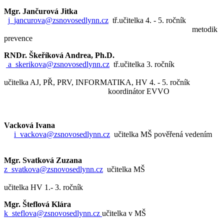
Mgr. Jančurová Jitka
j_jancurova@zsnovosedlynn.cz
tř.učitelka 4. - 5. ročník
metodik
prevence
RNDr. Škeříková Andrea, Ph.D.
a_skerikova@zsnovosedlynn.cz
tř.učitelka 3. ročník
učitelka AJ, PŘ, PRV, INFORMATIKA, HV 4. - 5. ročník
koordinátor EVVO
Vacková Ivana
i_vackova@zsnovosedlynn.cz
učitelka MŠ pověřená vedením
Mgr. Svatková Zuzana
z_svatkova@zsnovosedlynn.cz
učitelka MŠ
učitelka HV 1.- 3. ročník
Mgr. Šteflová Klára
k_steflova@zsnovosedlynn.cz
učitelka v MŠ