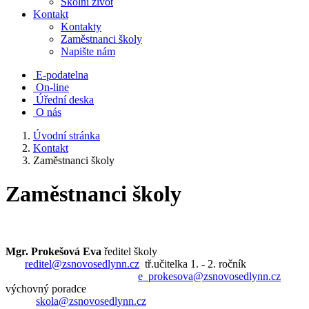
Školní život
Kontakt
Kontakty
Zaměstnanci školy
Napište nám
E-podatelna
On-line
Úřední deska
O nás
Úvodní stránka
Kontakt
Zaměstnanci školy
Zaměstnanci školy
Mgr. Prokešová Eva
ředitel školy
reditel@zsnovosedlynn.cz
tř.učitelka 1. - 2. ročník
e_prokesova@zsnovosedlynn.cz
výchovný poradce
skola@zsnovosedlynn.cz