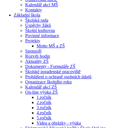
Kalendář akcí MŠ
Kontakty
Základní škola
Školská rada
Úspěchy žáků
Školní knihovna
Povinné informace
Projekty
Motto MŠ a ZŠ
Sponzoři
Rozvrh hodin
Aktuality ZŠ
Dokumenty - Formuláře ZŠ
Školské poradenské pracoviště
Prohlášení o ochraně osobních údajů
Organizace školního roku
Kalendář akcí ZŠ
On-line výuka ZŠ
1.ročník
2.ročník
3.ročník
4.ročník
5.ročník
Videa a obrázky - výuka