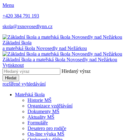
Menu
+420 384 791 193
skola@zsnovosedlynn.cz
Základní škola
a mateřská škola Novosedly nad Nežárkou
Základní škola a mateřská škola Novosedly nad Nežárkou
Vytisknout
Hledaný výraz
Hledat
rozšířené vyhledávání
Mateřská škola
Historie MŠ
Organizace vzdělávání
Dokumenty MŠ
Aktuality MŠ
Formuláře
Desatero pro rodiče
On-line výuka MŠ
Omluvenka dítěte