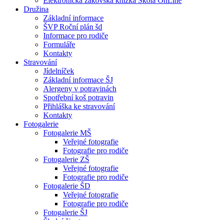
Elektronická žákovská knížka Škola OnLine
Družina
Základní informace
ŠVP Roční plán šd
Informace pro rodiče
Formuláře
Kontakty
Stravování
Jídelníček
Základní informace ŠJ
Alergeny v potravinách
Spotřební koš potravin
Přihláška ke stravování
Kontakty
Fotogalerie
Fotogalerie MŠ
Veřejné fotografie
Fotografie pro rodiče
Fotogalerie ZŠ
Veřejné fotografie
Fotografie pro rodiče
Fotogalerie ŠD
Veřejné fotografie
Fotografie pro rodiče
Fotogalerie ŠJ