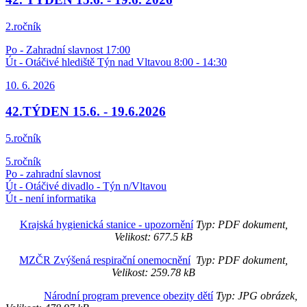
2.ročník
Po - Zahradní slavnost 17:00
Út - Otáčivé hlediště Týn nad Vltavou 8:00 - 14:30
10. 6.
2026
42.TÝDEN 15.6. - 19.6.2026
5.ročník
5.ročník
Po - zahradní slavnost
Út - Otáčivé divadlo - Týn n/Vltavou
Út - není informatika
Krajská hygienická stanice - upozornění
Typ: PDF dokument,
Velikost: 677.5 kB
MZČR Zvýšená respirační onemocnění
Typ: PDF dokument,
Velikost: 259.78 kB
Národní program prevence obezity dětí
Typ: JPG obrázek,