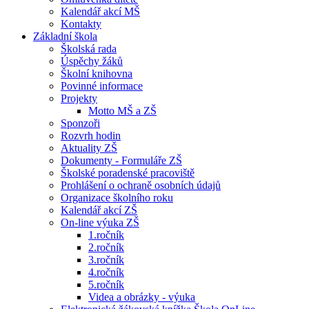
Kalendář akcí MŠ
Kontakty
Základní škola
Školská rada
Úspěchy žáků
Školní knihovna
Povinné informace
Projekty
Motto MŠ a ZŠ
Sponzoři
Rozvrh hodin
Aktuality ZŠ
Dokumenty - Formuláře ZŠ
Školské poradenské pracoviště
Prohlášení o ochraně osobních údajů
Organizace školního roku
Kalendář akcí ZŠ
On-line výuka ZŠ
1.ročník
2.ročník
3.ročník
4.ročník
5.ročník
Videa a obrázky - výuka