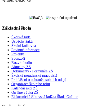
Velikost: 478.97 kB
Základní škola
Školská rada
Úspěchy žáků
Školní knihovna
Povinné informace
Projekty
Sponzoři
Rozvrh hodin
Aktuality ZŠ
Dokumenty - Formuláře ZŠ
Školské poradenské pracoviště
Prohlášení o ochraně osobních údajů
Organizace školního roku
Kalendář akcí ZŠ
On-line výuka ZŠ
Elektronická žákovská knížka Škola OnLine