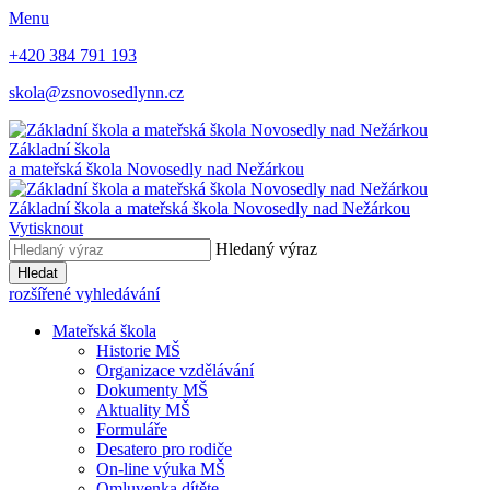
Menu
+420 384 791 193
skola@zsnovosedlynn.cz
Základní škola
a mateřská škola Novosedly nad Nežárkou
Základní škola a mateřská škola Novosedly nad Nežárkou
Vytisknout
Hledaný výraz
Hledat
rozšířené vyhledávání
Mateřská škola
Historie MŠ
Organizace vzdělávání
Dokumenty MŠ
Aktuality MŠ
Formuláře
Desatero pro rodiče
On-line výuka MŠ
Omluvenka dítěte