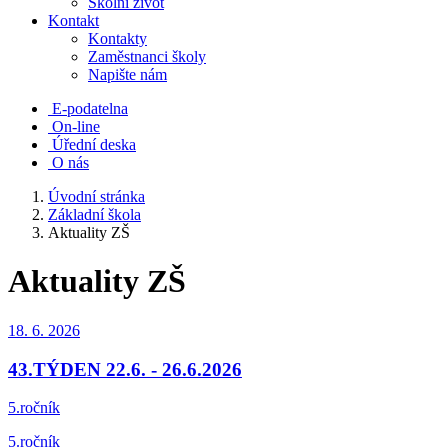
Školní život
Kontakt
Kontakty
Zaměstnanci školy
Napište nám
E-podatelna
On-line
Úřední deska
O nás
Úvodní stránka
Základní škola
Aktuality ZŠ
Aktuality ZŠ
18. 6.
2026
43.TÝDEN 22.6. - 26.6.2026
5.ročník
5.ročník