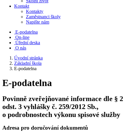
Školní život
Kontakt
Kontakty
Zaměstnanci školy
Napište nám
E-podatelna
On-line
Úřední deska
O nás
Úvodní stránka
Základní škola
E-podatelna
E-podatelna
Povinně zveřejňované informace dle § 2
odst. 3 vyhlášky č. 259/2012 Sb.,
o podrobnostech výkonu spisové služby
Adresa pro doručování dokumentů