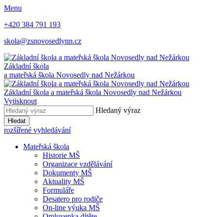
Menu
+420 384 791 193
skola@zsnovosedlynn.cz
Základní škola
a mateřská škola Novosedly nad Nežárkou
Základní škola a mateřská škola Novosedly nad Nežárkou
Vytisknout
Hledaný výraz
Hledat
rozšířené vyhledávání
Mateřská škola
Historie MŠ
Organizace vzdělávání
Dokumenty MŠ
Aktuality MŠ
Formuláře
Desatero pro rodiče
On-line výuka MŠ
Omluvenka dítěte