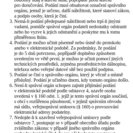
pro doručování. Podání musí obsahovat označení správního
orgánu, jemuž je určeno, další náležitosti, které stanoví zákon,
a podpis osoby, která je činí.
Nemá-li podání předepsané náležitosti nebo trpí-li jinými
vadami, pomůže správní orgán podateli nedostatky odstranit
nebo ho vyzve k jejich odstranění a poskytne mu k tomu
přiměřenou lhůtu.
Podání je možno učinit písemně nebo ústně do protokolu
anebo v elektronické podobě. Za podmínky, že podání
je do 5 dnů potvrzeno, popřípadě doplněno způsobem
uvedeným ve větě první, je možno je učinit pomocí jiných
technických prostředků, zejména prostřednictvím dálnopisu,
telefaxu nebo veřejné datové sítě bez použití podpisu.
Podání se činí u správního orgánu, který je věcně a místně
příslušný. Podání je učiněno dnem, kdy tomuto orgánu došlo.
Není-li správní orgán schopen zajistit přijímání podání
v elektronické podobě podle odstavce 4, uzavře osoba
uvedená v § 160 odst. 1. jejíž je tento správní orgán součástí,
s obcí s rozšířenou působností, v jejímž správním obvodu
má sídlo, veřejnoprávní smlouvu (§ 160) o provozování
elektronické adresy podatelny.
Nedojde-li k uzavření veřejnoprávní smlouvy podle
odstavce 7, postupuje se v případě obecního úřadu podle
zvláštního zákona: v případě jiného správního orgánu