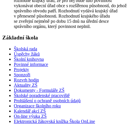
rozhodne krajský úřad, že pro něj bude tuto povinnost
vykonávat obecní úřad obce s rozšířenou působností, do jehož
správního obvodu patří. Rozhodnutí vydává krajský úřad
v přenesené působnosti. Rozhodnutí krajského úřadu
se zveřejní nejméně po dobu 15 dnů na úřední desce
správního orgánu, který povinnost neplnil.
Základní škola
Školská rada
Úspěchy žáků
Školní knihovna
Povinné informace
Projekty
Sponzoři
Rozvrh hodin
Aktuality ZŠ
Dokumenty - Formuláře ZŠ
Školské poradenské pracoviště
Prohlášení o ochraně osobních údajů
Organizace školního roku
Kalendář akcí ZŠ
On-line výuka ZŠ
Elektronická žákovská knížka Škola OnLine