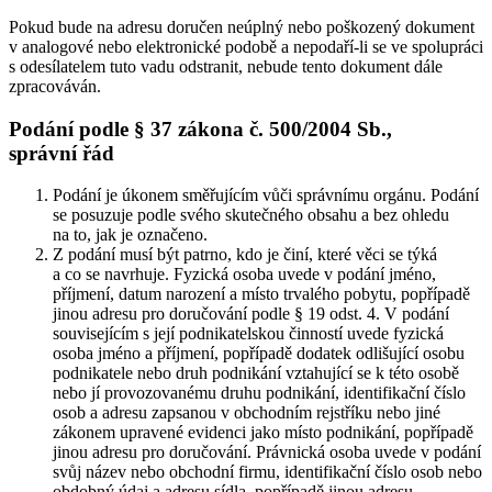
Pokud bude na adresu doručen neúplný nebo poškozený dokument
v analogové nebo elektronické podobě a nepodaří-li se ve spolupráci
s odesílatelem tuto vadu odstranit, nebude tento dokument dále
zpracováván.
Podání podle § 37 zákona č. 500/2004 Sb.,
správní řád
Podání je úkonem směřujícím vůči správnímu orgánu. Podání
se posuzuje podle svého skutečného obsahu a bez ohledu
na to, jak je označeno.
Z podání musí být patrno, kdo je činí, které věci se týká
a co se navrhuje. Fyzická osoba uvede v podání jméno,
příjmení, datum narození a místo trvalého pobytu, popřípadě
jinou adresu pro doručování podle § 19 odst. 4. V podání
souvisejícím s její podnikatelskou činností uvede fyzická
osoba jméno a příjmení, popřípadě dodatek odlišující osobu
podnikatele nebo druh podnikání vztahující se k této osobě
nebo jí provozovanému druhu podnikání, identifikační číslo
osob a adresu zapsanou v obchodním rejstříku nebo jiné
zákonem upravené evidenci jako místo podnikání, popřípadě
jinou adresu pro doručování. Právnická osoba uvede v podání
svůj název nebo obchodní firmu, identifikační číslo osob nebo
obdobný údaj a adresu sídla, popřípadě jinou adresu