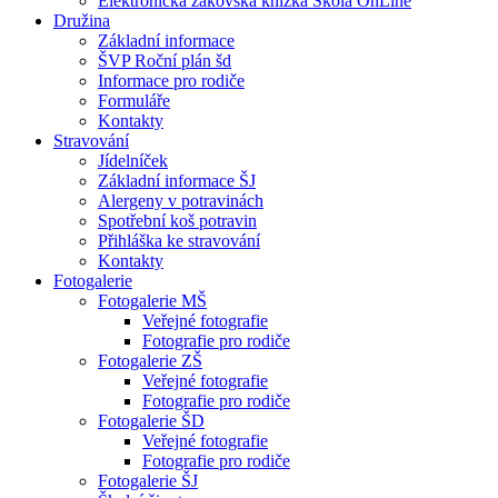
Elektronická žákovská knížka Škola OnLine
Družina
Základní informace
ŠVP Roční plán šd
Informace pro rodiče
Formuláře
Kontakty
Stravování
Jídelníček
Základní informace ŠJ
Alergeny v potravinách
Spotřební koš potravin
Přihláška ke stravování
Kontakty
Fotogalerie
Fotogalerie MŠ
Veřejné fotografie
Fotografie pro rodiče
Fotogalerie ZŠ
Veřejné fotografie
Fotografie pro rodiče
Fotogalerie ŠD
Veřejné fotografie
Fotografie pro rodiče
Fotogalerie ŠJ