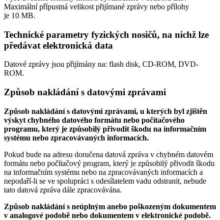
Maximální přípustná velikost přijímané zprávy nebo přílohy
je
10 MB
.
Technické parametry fyzických nosičů, na nichž lze
předávat elektronická data
Datové zprávy jsou přijímány na:
flash disk, CD-ROM, DVD-
ROM.
Způsob nakládání s datovými zprávami
Způsob nakládání s datovými zprávami, u kterých byl zjištěn
výskyt chybného datového formátu nebo počítačového
programu, který je způsobilý přivodit škodu na informačním
systému nebo zpracovávaných informacích.
Pokud bude na adresu doručena datová zpráva v chybném datovém
formátu nebo počítačový program, který je způsobilý přivodit škodu
na informačním systému nebo na zpracovávaných informacích a
nepodaří-li se ve spolupráci s odesílatelem vadu odstranit, nebude
tato datová zpráva dále zpracovávána.
Způsob nakládání s neúplným anebo poškozeným dokumentem
v analogové podobě nebo dokumentem v elektronické podobě.