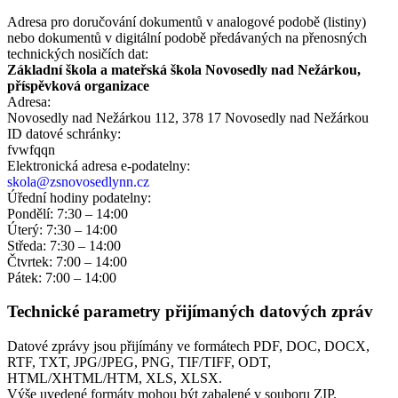
Adresa pro doručování dokumentů v analogové podobě (listiny)
nebo dokumentů v digitální podobě předávaných na přenosných
technických nosičích dat:
Základní škola a mateřská škola Novosedly nad Nežárkou,
příspěvková organizace
Adresa:
Novosedly nad Nežárkou 112, 378 17 Novosedly nad Nežárkou
ID datové schránky:
fvwfqqn
Elektronická adresa e‑podatelny:
skola@zsnovosedlynn.cz
Úřední hodiny podatelny:
Pondělí: 7:30 – 14:00
Úterý: 7:30 – 14:00
Středa: 7:30 – 14:00
Čtvrtek: 7:00 – 14:00
Pátek: 7:00 – 14:00
Technické parametry přijímaných datových zpráv
Datové zprávy jsou přijímány ve formátech
PDF, DOC, DOCX,
RTF, TXT, JPG/JPEG, PNG, TIF/TIFF, ODT,
HTML/XHTML/HTM, XLS, XLSX.
Výše uvedené formáty mohou být zabalené v souboru ZIP.