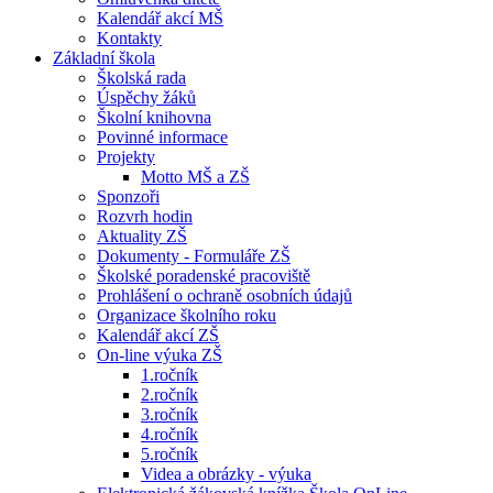
Kalendář akcí MŠ
Kontakty
Základní škola
Školská rada
Úspěchy žáků
Školní knihovna
Povinné informace
Projekty
Motto MŠ a ZŠ
Sponzoři
Rozvrh hodin
Aktuality ZŠ
Dokumenty - Formuláře ZŠ
Školské poradenské pracoviště
Prohlášení o ochraně osobních údajů
Organizace školního roku
Kalendář akcí ZŠ
On-line výuka ZŠ
1.ročník
2.ročník
3.ročník
4.ročník
5.ročník
Videa a obrázky - výuka