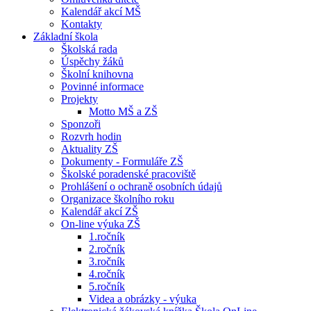
Kalendář akcí MŠ
Kontakty
Základní škola
Školská rada
Úspěchy žáků
Školní knihovna
Povinné informace
Projekty
Motto MŠ a ZŠ
Sponzoři
Rozvrh hodin
Aktuality ZŠ
Dokumenty - Formuláře ZŠ
Školské poradenské pracoviště
Prohlášení o ochraně osobních údajů
Organizace školního roku
Kalendář akcí ZŠ
On-line výuka ZŠ
1.ročník
2.ročník
3.ročník
4.ročník
5.ročník
Videa a obrázky - výuka