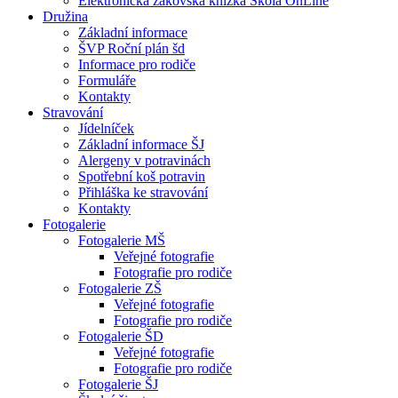
Elektronická žákovská knížka Škola OnLine
Družina
Základní informace
ŠVP Roční plán šd
Informace pro rodiče
Formuláře
Kontakty
Stravování
Jídelníček
Základní informace ŠJ
Alergeny v potravinách
Spotřební koš potravin
Přihláška ke stravování
Kontakty
Fotogalerie
Fotogalerie MŠ
Veřejné fotografie
Fotografie pro rodiče
Fotogalerie ZŠ
Veřejné fotografie
Fotografie pro rodiče
Fotogalerie ŠD
Veřejné fotografie
Fotografie pro rodiče
Fotogalerie ŠJ