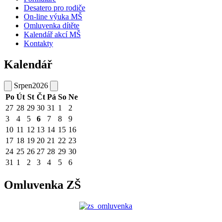
Desatero pro rodiče
On-line výuka MŠ
Omluvenka dítěte
Kalendář akcí MŠ
Kontakty
Kalendář
Srpen
2026
Po
Út
St
Čt
Pá
So
Ne
27
28
29
30
31
1
2
3
4
5
6
7
8
9
10
11
12
13
14
15
16
17
18
19
20
21
22
23
24
25
26
27
28
29
30
31
1
2
3
4
5
6
Omluvenka ZŠ