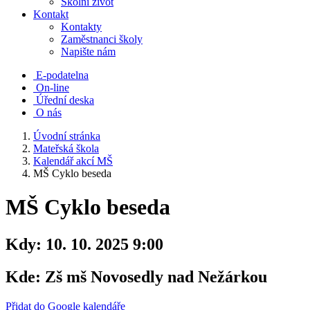
Školní život
Kontakt
Kontakty
Zaměstnanci školy
Napište nám
E-podatelna
On-line
Úřední deska
O nás
Úvodní stránka
Mateřská škola
Kalendář akcí MŠ
MŠ Cyklo beseda
MŠ Cyklo beseda
Kdy:
10. 10. 2025 9:00
Kde:
Zš mš Novosedly nad Nežárkou
Přidat do Google kalendáře