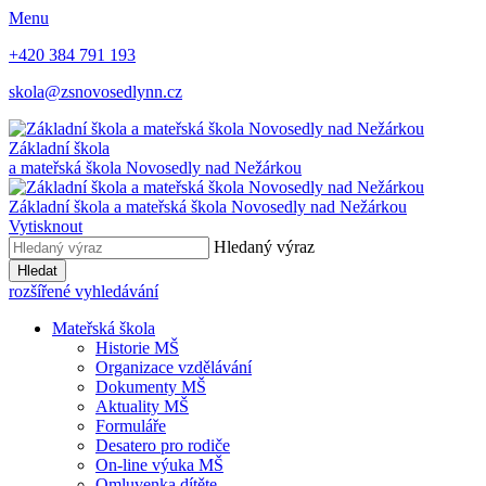
Menu
+420 384 791 193
skola@zsnovosedlynn.cz
Základní škola
a mateřská škola Novosedly nad Nežárkou
Základní škola a mateřská škola Novosedly nad Nežárkou
Vytisknout
Hledaný výraz
Hledat
rozšířené vyhledávání
Mateřská škola
Historie MŠ
Organizace vzdělávání
Dokumenty MŠ
Aktuality MŠ
Formuláře
Desatero pro rodiče
On-line výuka MŠ
Omluvenka dítěte