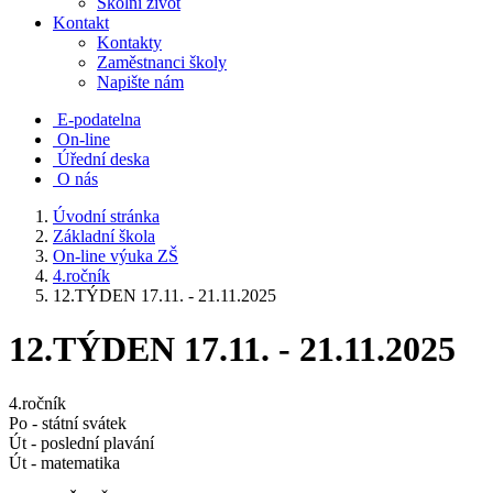
Školní život
Kontakt
Kontakty
Zaměstnanci školy
Napište nám
E-podatelna
On-line
Úřední deska
O nás
Úvodní stránka
Základní škola
On-line výuka ZŠ
4.ročník
12.TÝDEN 17.11. - 21.11.2025
12.TÝDEN 17.11. - 21.11.2025
4.ročník
Po - státní svátek
Út - poslední plavání
Út - matematika