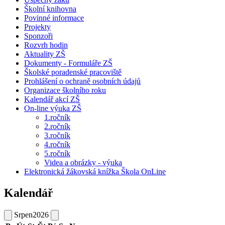
Školní knihovna
Povinné informace
Projekty
Sponzoři
Rozvrh hodin
Aktuality ZŠ
Dokumenty - Formuláře ZŠ
Školské poradenské pracoviště
Prohlášení o ochraně osobních údajů
Organizace školního roku
Kalendář akcí ZŠ
On-line výuka ZŠ
1.ročník
2.ročník
3.ročník
4.ročník
5.ročník
Videa a obrázky - výuka
Elektronická žákovská knížka Škola OnLine
Kalendář
Srpen
2026