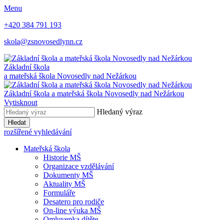
Menu
+420 384 791 193
skola@zsnovosedlynn.cz
Základní škola
a mateřská škola Novosedly nad Nežárkou
Základní škola a mateřská škola Novosedly nad Nežárkou
Vytisknout
Hledaný výraz
Hledat
rozšířené vyhledávání
Mateřská škola
Historie MŠ
Organizace vzdělávání
Dokumenty MŠ
Aktuality MŠ
Formuláře
Desatero pro rodiče
On-line výuka MŠ
Omluvenka dítěte