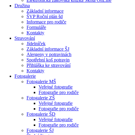
Elektronická žákovská knížka Škola OnLine
Družina
Základní informace
ŠVP Roční plán šd
Informace pro rodiče
Formuláře
Kontakty
Stravování
Jídelníček
Základní informace ŠJ
Alergeny v potravinách
Spotřební koš potravin
Přihláška ke stravování
Kontakty
Fotogalerie
Fotogalerie MŠ
Veřejné fotografie
Fotografie pro rodiče
Fotogalerie ZŠ
Veřejné fotografie
Fotografie pro rodiče
Fotogalerie ŠD
Veřejné fotografie
Fotografie pro rodiče
Fotogalerie ŠJ