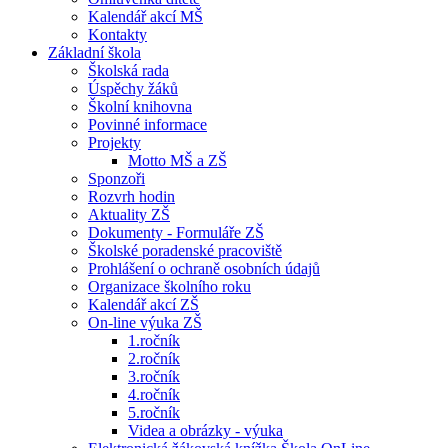
Kalendář akcí MŠ
Kontakty
Základní škola
Školská rada
Úspěchy žáků
Školní knihovna
Povinné informace
Projekty
Motto MŠ a ZŠ
Sponzoři
Rozvrh hodin
Aktuality ZŠ
Dokumenty - Formuláře ZŠ
Školské poradenské pracoviště
Prohlášení o ochraně osobních údajů
Organizace školního roku
Kalendář akcí ZŠ
On-line výuka ZŠ
1.ročník
2.ročník
3.ročník
4.ročník
5.ročník
Videa a obrázky - výuka