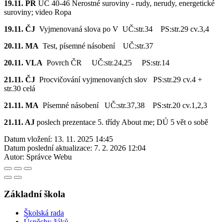
19.11. PŘ
UČ 40-46 Nerostné suroviny - rudy, nerudy, energetické
suroviny; video Ropa
19.11. ČJ
Vyjmenovaná slova po V UČ:str.34 PS:str.29 cv.3,4
20.11. MA
Test, písemné násobení UČ:str.37
20.11. VLA
Povrch ČR UČ:str.24,25 PS:str.14
21.11. ČJ
Procvičování vyjmenovaných slov PS:str.29 cv.4 +
str.30 celá
21.11. MA
Písemné násobení UČ:str.37,38 PS:str.20 cv.1,2,3
21.11. AJ
poslech prezentace 5. třídy About me; DÚ 5 vět o sobě
Datum vložení:
13. 11. 2025 14:45
Datum poslední aktualizace:
7. 2. 2026 12:04
Autor:
Správce Webu
Základní škola
Školská rada
Úspěchy žáků