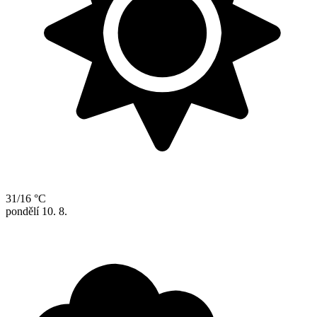
31/16 °C
pondělí
10. 8.