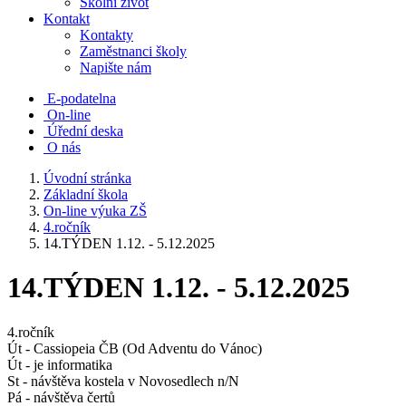
Školní život
Kontakt
Kontakty
Zaměstnanci školy
Napište nám
E-podatelna
On-line
Úřední deska
O nás
Úvodní stránka
Základní škola
On-line výuka ZŠ
4.ročník
14.TÝDEN 1.12. - 5.12.2025
14.TÝDEN 1.12. - 5.12.2025
4.ročník
Út - Cassiopeia ČB (Od Adventu do Vánoc)
Út - je informatika
St - návštěva kostela v Novosedlech n/N
Pá - návštěva čertů