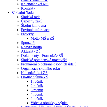
Kalendář akcí MŠ
Kontakty
Základní škola
Školská rada
Úspěchy žáků
Školní knihovna
Povinné informace
Projekty
Motto MŠ a ZŠ
Sponzoři
Rozvrh hodin
Aktuality ZŠ
Dokumenty - Formuláře ZŠ
Školské poradenské pracoviště
Prohlášení o ochraně osobních údajů
Organizace školního roku
Kalendář akcí ZŠ
On-line výuka ZŠ
1.ročník
2.ročník
3.ročník
4.ročník
5.ročník
Videa a obrázky - výuka