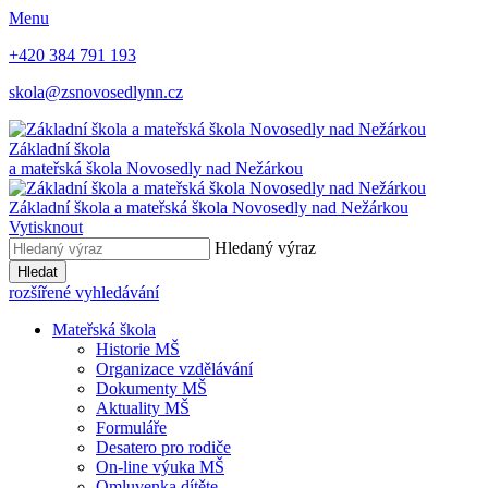
Menu
+420 384 791 193
skola@zsnovosedlynn.cz
Základní škola
a mateřská škola Novosedly nad Nežárkou
Základní škola a mateřská škola Novosedly nad Nežárkou
Vytisknout
Hledaný výraz
Hledat
rozšířené vyhledávání
Mateřská škola
Historie MŠ
Organizace vzdělávání
Dokumenty MŠ
Aktuality MŠ
Formuláře
Desatero pro rodiče
On-line výuka MŠ
Omluvenka dítěte