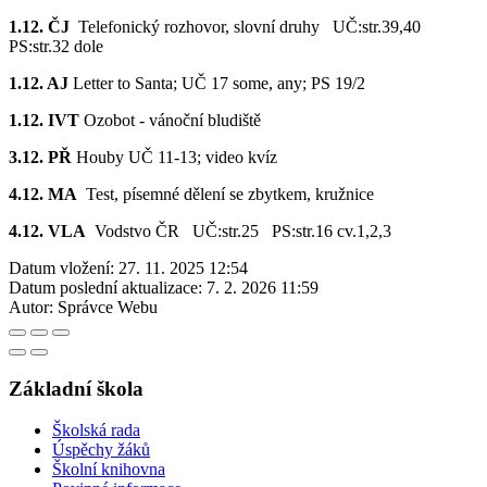
1.12. ČJ
Telefonický rozhovor, slovní druhy UČ:str.39,40
PS:str.32 dole
1.12. AJ
Letter to Santa; UČ 17 some, any; PS 19/2
1.12. IVT
Ozobot - vánoční bludiště
3.12. PŘ
Houby UČ 11-13; video kvíz
4.12. MA
Test, písemné dělení se zbytkem, kružnice
4.12. VLA
Vodstvo ČR UČ:str.25 PS:str.16 cv.1,2,3
Datum vložení:
27. 11. 2025 12:54
Datum poslední aktualizace:
7. 2. 2026 11:59
Autor:
Správce Webu
Základní škola
Školská rada
Úspěchy žáků
Školní knihovna