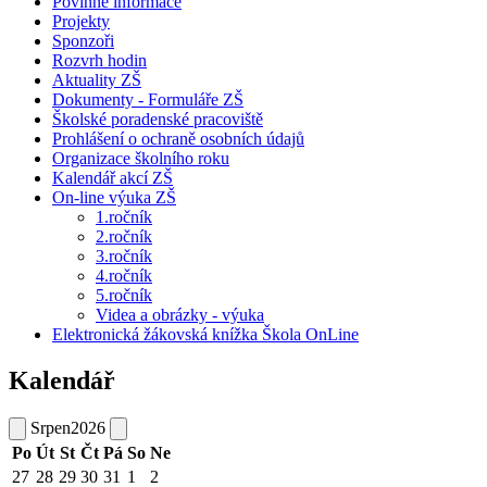
Povinné informace
Projekty
Sponzoři
Rozvrh hodin
Aktuality ZŠ
Dokumenty - Formuláře ZŠ
Školské poradenské pracoviště
Prohlášení o ochraně osobních údajů
Organizace školního roku
Kalendář akcí ZŠ
On-line výuka ZŠ
1.ročník
2.ročník
3.ročník
4.ročník
5.ročník
Videa a obrázky - výuka
Elektronická žákovská knížka Škola OnLine
Kalendář
Srpen
2026
Po
Út
St
Čt
Pá
So
Ne
27
28
29
30
31
1
2