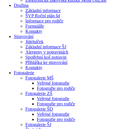
Elektronická žákovská knížka Škola OnLine
Družina
Základní informace
ŠVP Roční plán šd
Informace pro rodiče
Formuláře
Kontakty
Stravování
Jídelníček
Základní informace ŠJ
Alergeny v potravinách
Spotřební koš potravin
Přihláška ke stravování
Kontakty
Fotogalerie
Fotogalerie MŠ
Veřejné fotografie
Fotografie pro rodiče
Fotogalerie ZŠ
Veřejné fotografie
Fotografie pro rodiče
Fotogalerie ŠD
Veřejné fotografie
Fotografie pro rodiče
Fotogalerie ŠJ