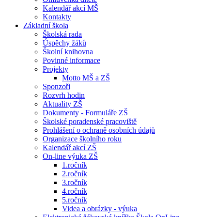
Kalendář akcí MŠ
Kontakty
Základní škola
Školská rada
Úspěchy žáků
Školní knihovna
Povinné informace
Projekty
Motto MŠ a ZŠ
Sponzoři
Rozvrh hodin
Aktuality ZŠ
Dokumenty - Formuláře ZŠ
Školské poradenské pracoviště
Prohlášení o ochraně osobních údajů
Organizace školního roku
Kalendář akcí ZŠ
On-line výuka ZŠ
1.ročník
2.ročník
3.ročník
4.ročník
5.ročník
Videa a obrázky - výuka