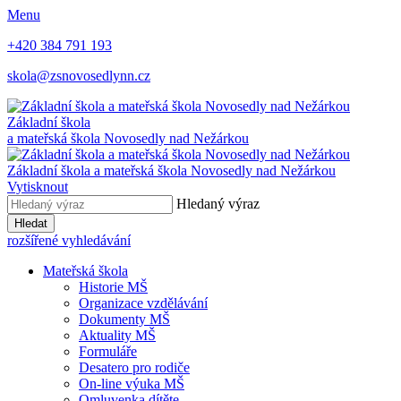
Menu
+420 384 791 193
skola@zsnovosedlynn.cz
Základní škola
a mateřská škola Novosedly nad Nežárkou
Základní škola a mateřská škola Novosedly nad Nežárkou
Vytisknout
Hledaný výraz
Hledat
rozšířené vyhledávání
Mateřská škola
Historie MŠ
Organizace vzdělávání
Dokumenty MŠ
Aktuality MŠ
Formuláře
Desatero pro rodiče
On-line výuka MŠ
Omluvenka dítěte