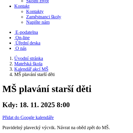
Školní život
Kontakt
Kontakty
Zaměstnanci školy
Napište nám
E-podatelna
On-line
Úřední deska
O nás
Úvodní stránka
Mateřská škola
Kalendář akcí MŠ
MŠ plavání starší děti
MŠ plavání starší děti
Kdy:
18. 11. 2025 8:00
Přidat do Google kalendáře
Pravidelný plavecký výcvik. Návrat na oběd zpět do MŠ.