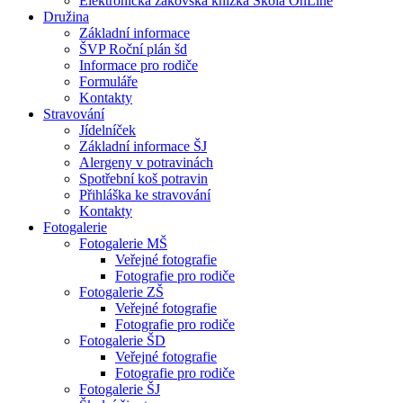
Elektronická žákovská knížka Škola OnLine
Družina
Základní informace
ŠVP Roční plán šd
Informace pro rodiče
Formuláře
Kontakty
Stravování
Jídelníček
Základní informace ŠJ
Alergeny v potravinách
Spotřební koš potravin
Přihláška ke stravování
Kontakty
Fotogalerie
Fotogalerie MŠ
Veřejné fotografie
Fotografie pro rodiče
Fotogalerie ZŠ
Veřejné fotografie
Fotografie pro rodiče
Fotogalerie ŠD
Veřejné fotografie
Fotografie pro rodiče
Fotogalerie ŠJ