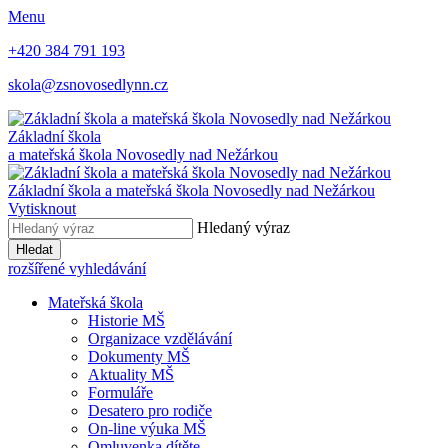
Menu
+420 384 791 193
skola@zsnovosedlynn.cz
Základní škola
a mateřská škola Novosedly nad Nežárkou
Základní škola a mateřská škola Novosedly nad Nežárkou
Vytisknout
Hledaný výraz
Hledat
rozšířené vyhledávání
Mateřská škola
Historie MŠ
Organizace vzdělávání
Dokumenty MŠ
Aktuality MŠ
Formuláře
Desatero pro rodiče
On-line výuka MŠ
Omluvenka dítěte