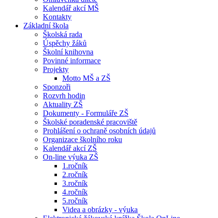
Kalendář akcí MŠ
Kontakty
Základní škola
Školská rada
Úspěchy žáků
Školní knihovna
Povinné informace
Projekty
Motto MŠ a ZŠ
Sponzoři
Rozvrh hodin
Aktuality ZŠ
Dokumenty - Formuláře ZŠ
Školské poradenské pracoviště
Prohlášení o ochraně osobních údajů
Organizace školního roku
Kalendář akcí ZŠ
On-line výuka ZŠ
1.ročník
2.ročník
3.ročník
4.ročník
5.ročník
Videa a obrázky - výuka