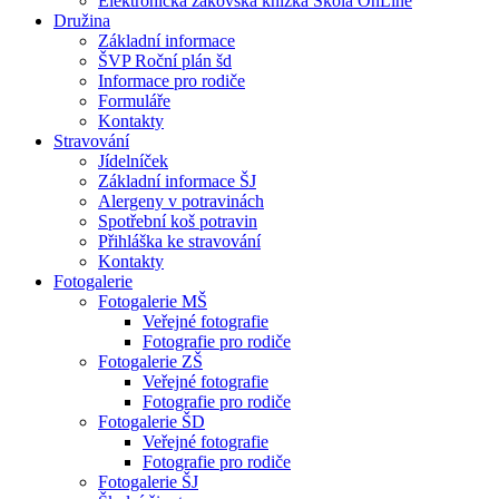
Elektronická žákovská knížka Škola OnLine
Družina
Základní informace
ŠVP Roční plán šd
Informace pro rodiče
Formuláře
Kontakty
Stravování
Jídelníček
Základní informace ŠJ
Alergeny v potravinách
Spotřební koš potravin
Přihláška ke stravování
Kontakty
Fotogalerie
Fotogalerie MŠ
Veřejné fotografie
Fotografie pro rodiče
Fotogalerie ZŠ
Veřejné fotografie
Fotografie pro rodiče
Fotogalerie ŠD
Veřejné fotografie
Fotografie pro rodiče
Fotogalerie ŠJ