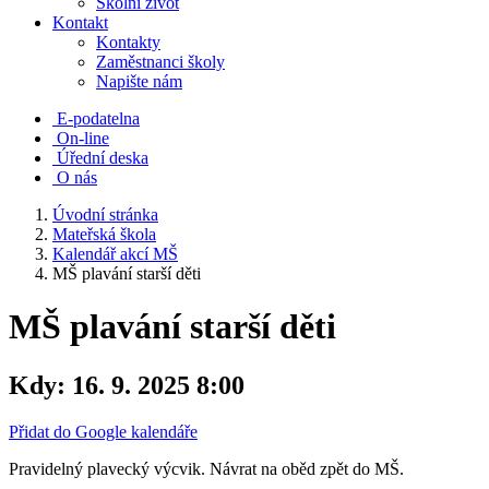
Školní život
Kontakt
Kontakty
Zaměstnanci školy
Napište nám
E-podatelna
On-line
Úřední deska
O nás
Úvodní stránka
Mateřská škola
Kalendář akcí MŠ
MŠ plavání starší děti
MŠ plavání starší děti
Kdy:
16. 9. 2025 8:00
Přidat do Google kalendáře
Pravidelný plavecký výcvik. Návrat na oběd zpět do MŠ.