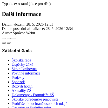
Typ akce: ostatní (akce pro děti)
Další informace
Datum vložení:
28. 5. 2026 12:33
Datum poslední aktualizace:
28. 5. 2026 12:34
Autor:
Správce Webu
Základní škola
Školská rada
Úspěchy žáků
Školní knihovna
Povinné informace
Projekty
Sponzoři
Rozvrh hodin
Aktuality ZŠ
Dokumenty - Formuláře ZŠ
Školské poradenské pracoviště
Prohlášení o ochraně osobních údajů
Organizace školního roku