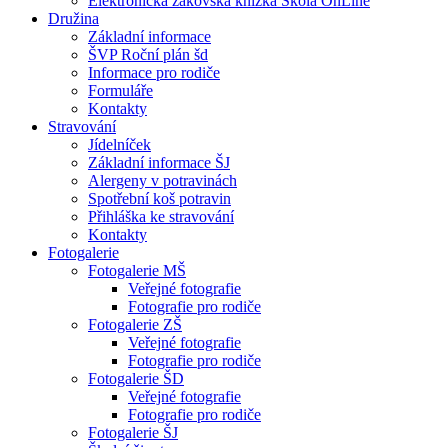
Elektronická žákovská knížka Škola OnLine
Družina
Základní informace
ŠVP Roční plán šd
Informace pro rodiče
Formuláře
Kontakty
Stravování
Jídelníček
Základní informace ŠJ
Alergeny v potravinách
Spotřební koš potravin
Přihláška ke stravování
Kontakty
Fotogalerie
Fotogalerie MŠ
Veřejné fotografie
Fotografie pro rodiče
Fotogalerie ZŠ
Veřejné fotografie
Fotografie pro rodiče
Fotogalerie ŠD
Veřejné fotografie
Fotografie pro rodiče
Fotogalerie ŠJ