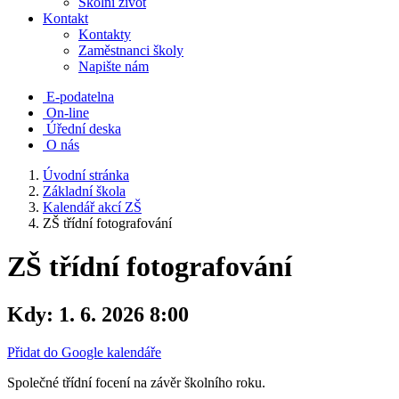
Školní život
Kontakt
Kontakty
Zaměstnanci školy
Napište nám
E-podatelna
On-line
Úřední deska
O nás
Úvodní stránka
Základní škola
Kalendář akcí ZŠ
ZŠ třídní fotografování
ZŠ třídní fotografování
Kdy:
1. 6. 2026 8:00
Přidat do Google kalendáře
Společné třídní focení na závěr školního roku.