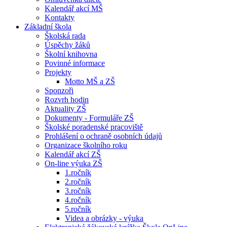
Kalendář akcí MŠ
Kontakty
Základní škola
Školská rada
Úspěchy žáků
Školní knihovna
Povinné informace
Projekty
Motto MŠ a ZŠ
Sponzoři
Rozvrh hodin
Aktuality ZŠ
Dokumenty - Formuláře ZŠ
Školské poradenské pracoviště
Prohlášení o ochraně osobních údajů
Organizace školního roku
Kalendář akcí ZŠ
On-line výuka ZŠ
1.ročník
2.ročník
3.ročník
4.ročník
5.ročník
Videa a obrázky - výuka