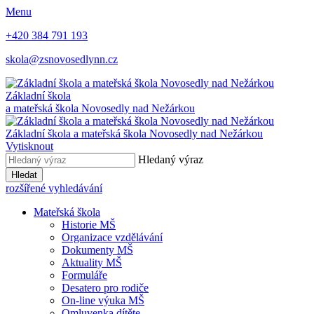
Menu
+420 384 791 193
skola@zsnovosedlynn.cz
Základní škola
a mateřská škola Novosedly nad Nežárkou
Základní škola a mateřská škola Novosedly nad Nežárkou
Vytisknout
Hledaný výraz
Hledat
rozšířené vyhledávání
Mateřská škola
Historie MŠ
Organizace vzdělávání
Dokumenty MŠ
Aktuality MŠ
Formuláře
Desatero pro rodiče
On-line výuka MŠ
Omluvenka dítěte