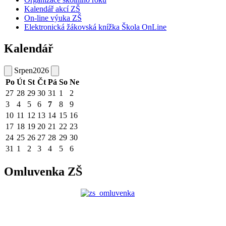
Kalendář akcí ZŠ
On-line výuka ZŠ
Elektronická žákovská knížka Škola OnLine
Kalendář
Srpen
2026
Po
Út
St
Čt
Pá
So
Ne
27
28
29
30
31
1
2
3
4
5
6
7
8
9
10
11
12
13
14
15
16
17
18
19
20
21
22
23
24
25
26
27
28
29
30
31
1
2
3
4
5
6
Omluvenka ZŠ