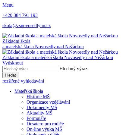
Menu
+420 384 791 193
skola@zsnovosedlynn.cz
Základní škola
a mateřská škola Novosedly nad Nežárkou
Základní škola a mateřská škola Novosedly nad Nežárkou
Vytisknout
Hledaný výraz
Hledat
rozšířené vyhledávání
Mateřská škola
Historie MŠ
Organizace vzdělávání
Dokumenty MŠ
Aktuality MŠ
Formuláře
Desatero pro rodiče
On-line výuka MŠ
Omluvenka dítěte