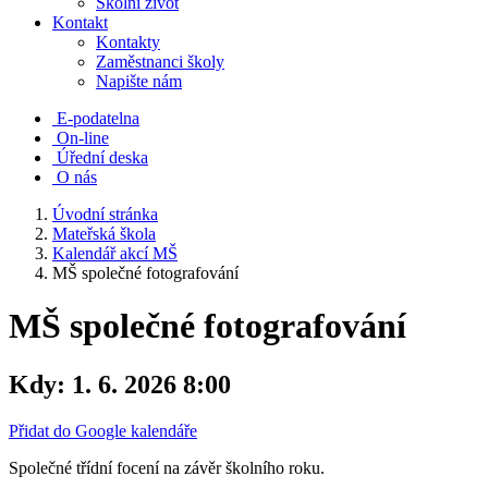
Školní život
Kontakt
Kontakty
Zaměstnanci školy
Napište nám
E-podatelna
On-line
Úřední deska
O nás
Úvodní stránka
Mateřská škola
Kalendář akcí MŠ
MŠ společné fotografování
MŠ společné fotografování
Kdy:
1. 6. 2026 8:00
Přidat do Google kalendáře
Společné třídní focení na závěr školního roku.