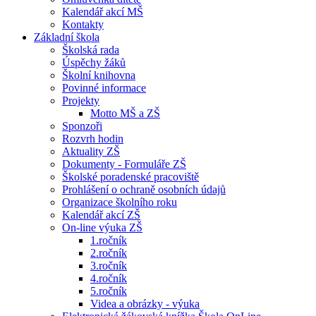
Kalendář akcí MŠ
Kontakty
Základní škola
Školská rada
Úspěchy žáků
Školní knihovna
Povinné informace
Projekty
Motto MŠ a ZŠ
Sponzoři
Rozvrh hodin
Aktuality ZŠ
Dokumenty - Formuláře ZŠ
Školské poradenské pracoviště
Prohlášení o ochraně osobních údajů
Organizace školního roku
Kalendář akcí ZŠ
On-line výuka ZŠ
1.ročník
2.ročník
3.ročník
4.ročník
5.ročník
Videa a obrázky - výuka