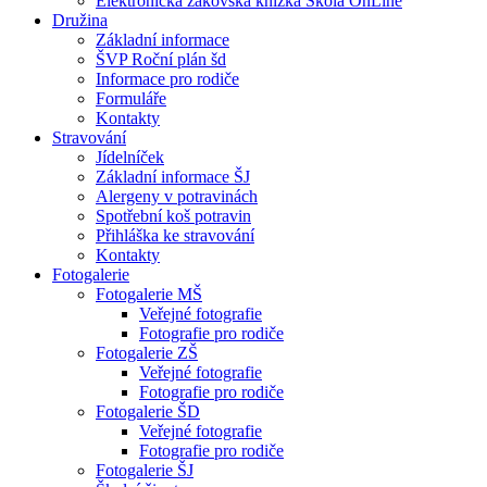
Elektronická žákovská knížka Škola OnLine
Družina
Základní informace
ŠVP Roční plán šd
Informace pro rodiče
Formuláře
Kontakty
Stravování
Jídelníček
Základní informace ŠJ
Alergeny v potravinách
Spotřební koš potravin
Přihláška ke stravování
Kontakty
Fotogalerie
Fotogalerie MŠ
Veřejné fotografie
Fotografie pro rodiče
Fotogalerie ZŠ
Veřejné fotografie
Fotografie pro rodiče
Fotogalerie ŠD
Veřejné fotografie
Fotografie pro rodiče
Fotogalerie ŠJ