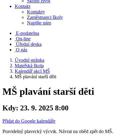
Školní život
Kontakt
Kontakty
Zaměstnanci školy
Napište nám
E-podatelna
On-line
Úřední deska
O nás
Úvodní stránka
Mateřská škola
Kalendář akcí MŠ
MŠ plavání starší děti
MŠ plavání starší děti
Kdy:
23. 9. 2025 8:00
Přidat do Google kalendáře
Pravidelný plavecký výcvik. Návrat na oběd zpět do MŠ.