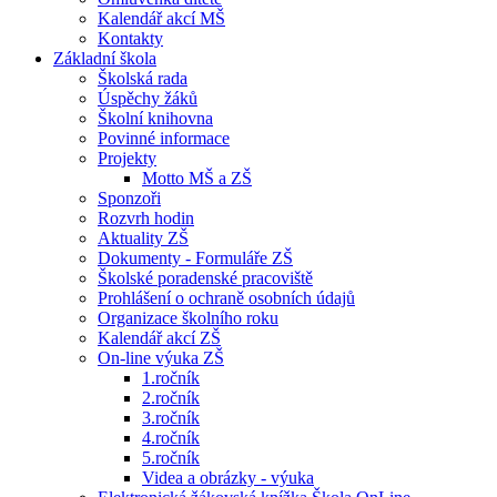
Kalendář akcí MŠ
Kontakty
Základní škola
Školská rada
Úspěchy žáků
Školní knihovna
Povinné informace
Projekty
Motto MŠ a ZŠ
Sponzoři
Rozvrh hodin
Aktuality ZŠ
Dokumenty - Formuláře ZŠ
Školské poradenské pracoviště
Prohlášení o ochraně osobních údajů
Organizace školního roku
Kalendář akcí ZŠ
On-line výuka ZŠ
1.ročník
2.ročník
3.ročník
4.ročník
5.ročník
Videa a obrázky - výuka