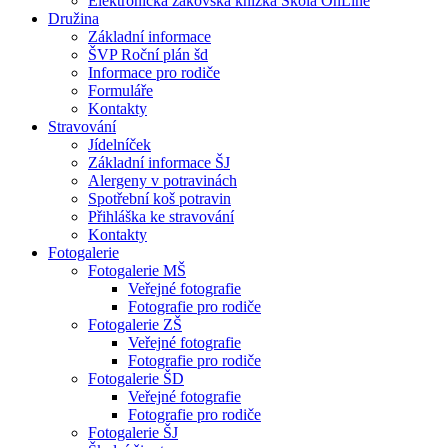
Elektronická žákovská knížka Škola OnLine
Družina
Základní informace
ŠVP Roční plán šd
Informace pro rodiče
Formuláře
Kontakty
Stravování
Jídelníček
Základní informace ŠJ
Alergeny v potravinách
Spotřební koš potravin
Přihláška ke stravování
Kontakty
Fotogalerie
Fotogalerie MŠ
Veřejné fotografie
Fotografie pro rodiče
Fotogalerie ZŠ
Veřejné fotografie
Fotografie pro rodiče
Fotogalerie ŠD
Veřejné fotografie
Fotografie pro rodiče
Fotogalerie ŠJ