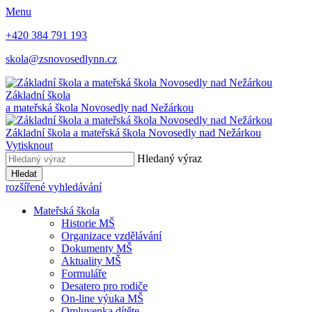
Menu
+420 384 791 193
skola@zsnovosedlynn.cz
Základní škola
a mateřská škola Novosedly nad Nežárkou
Základní škola a mateřská škola Novosedly nad Nežárkou
Vytisknout
Hledaný výraz
Hledat
rozšířené vyhledávání
Mateřská škola
Historie MŠ
Organizace vzdělávání
Dokumenty MŠ
Aktuality MŠ
Formuláře
Desatero pro rodiče
On-line výuka MŠ
Omluvenka dítěte