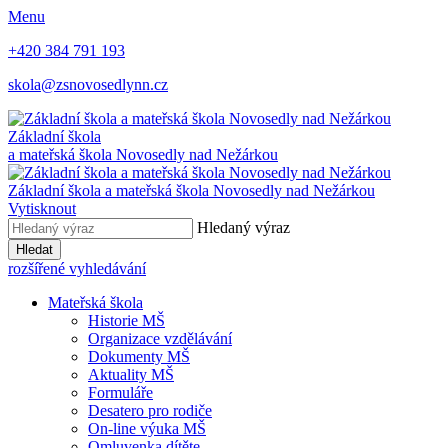
Menu
+420 384 791 193
skola@zsnovosedlynn.cz
Základní škola
a mateřská škola Novosedly nad Nežárkou
Základní škola a mateřská škola Novosedly nad Nežárkou
Vytisknout
Hledaný výraz
Hledat
rozšířené vyhledávání
Mateřská škola
Historie MŠ
Organizace vzdělávání
Dokumenty MŠ
Aktuality MŠ
Formuláře
Desatero pro rodiče
On-line výuka MŠ
Omluvenka dítěte