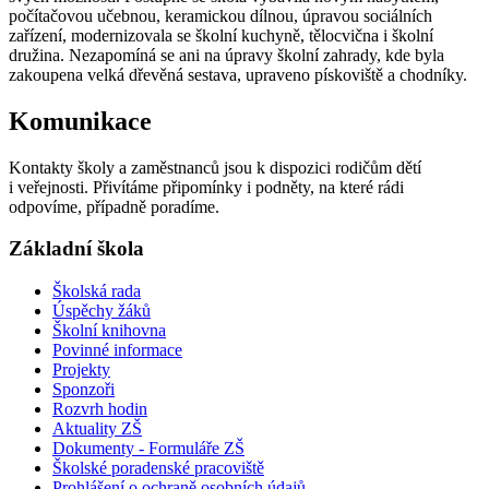
počítačovou učebnou, keramickou dílnou, úpravou sociálních
zařízení, modernizovala se školní kuchyně, tělocvična i školní
družina. Nezapomíná se ani na úpravy školní zahrady, kde byla
zakoupena velká dřevěná sestava, upraveno pískoviště a chodníky.
Komunikace
Kontakty školy a zaměstnanců jsou k dispozici rodičům dětí
i veřejnosti. Přivítáme připomínky i podněty, na které rádi
odpovíme, případně poradíme.
Základní škola
Školská rada
Úspěchy žáků
Školní knihovna
Povinné informace
Projekty
Sponzoři
Rozvrh hodin
Aktuality ZŠ
Dokumenty - Formuláře ZŠ
Školské poradenské pracoviště
Prohlášení o ochraně osobních údajů