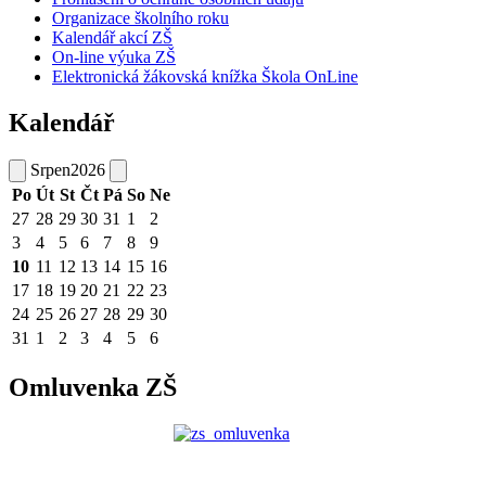
Organizace školního roku
Kalendář akcí ZŠ
On-line výuka ZŠ
Elektronická žákovská knížka Škola OnLine
Kalendář
Srpen
2026
Po
Út
St
Čt
Pá
So
Ne
27
28
29
30
31
1
2
3
4
5
6
7
8
9
10
11
12
13
14
15
16
17
18
19
20
21
22
23
24
25
26
27
28
29
30
31
1
2
3
4
5
6
Omluvenka ZŠ