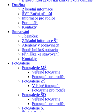
Elektronická žákovská knížka Škola OnLine
Družina
Základní informace
ŠVP Roční plán šd
Informace pro rodiče
Formuláře
Kontakty
Stravování
Jídelníček
Základní informace ŠJ
Alergeny v potravinách
Spotřební koš potravin
Přihláška ke stravování
Kontakty
Fotogalerie
Fotogalerie MŠ
Veřejné fotografie
Fotografie pro rodiče
Fotogalerie ZŠ
Veřejné fotografie
Fotografie pro rodiče
Fotogalerie ŠD
Veřejné fotografie
Fotografie pro rodiče
Fotogalerie ŠJ