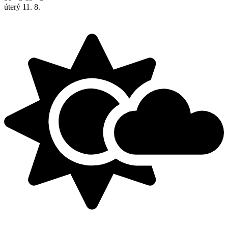
úterý
11. 8.