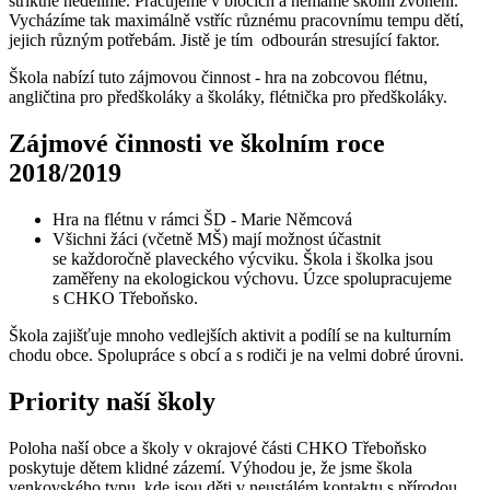
striktně nedělíme. Pracujeme v blocích a nemáme školní zvonění.
Vycházíme tak maximálně vstříc různému pracovnímu tempu dětí,
jejich různým potřebám. Jistě je tím odbourán stresující faktor.
Škola nabízí tuto zájmovou činnost - hra na zobcovou flétnu,
angličtina pro předškoláky a školáky, flétnička pro předškoláky.
Zájmové činnosti ve školním roce
2018/2019
Hra na flétnu v rámci ŠD - Marie Němcová
Všichni žáci (včetně MŠ) mají možnost účastnit
se každoročně plaveckého výcviku. Škola i školka jsou
zaměřeny na ekologickou výchovu. Úzce spolupracujeme
s CHKO Třeboňsko.
Škola zajišťuje mnoho vedlejších aktivit a podílí se na kulturním
chodu obce. Spolupráce s obcí a s rodiči je na velmi dobré úrovni.
Priority naší školy
Poloha naší obce a školy v okrajové části CHKO Třeboňsko
poskytuje dětem klidné zázemí. Výhodou je, že jsme škola
venkovského typu, kde jsou děti v neustálém kontaktu s přírodou.