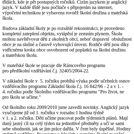
třídách, kde je pět postupných ročníků. Cizím jazykem je anglický
jazyk. V každé třídě jsou počítače s připojením na internet,
výpočetní technikou je vybavena rovněž školní družina a mateřská
škola.
Budova základní školy je po rozsáhlé rekonstrukci, je provedeno
kompletní zateplení objektu, vytápění je zemním plynem. Školu
mohou navštěvovat děti z okolních obcí, neboť dopravní obslužnost
obce je na slušné a časově vyhovující úrovni. Rodiče dětí jsou díky
vstřícnému kroku obce osvobozeni od poplatků na školní družinu
a mateřskou školu.
V mateřské škole se pracuje dle Rámcového programu
pro předškolní vzdělávání č.j. 32405/2004-22.
V základní škole v 5. ročníku probíhá výuka podle učebních osnov
vzdělávacího programu Základní škola č.j. 16 842/96 - 2 a v 1. -
4. ročníku podle Školního vzdělávacího programu "Pro život, ne
pro školu se učíme."
Od školního roku 2009/2010 jsme zavedli novinky. Anglický jazyk
vyučujeme již od 1. ročníku v rozsahu 1 hodina týdně
v 1. a 2. ročníku. Děti učíme pracovat podle týdenních plánů. Mají
daný jasný cíl na celý týden na jednotlivé předměty a učí se sami
sebe ohodnotit, jak se jim práce dařila. V čem byly úspěšné. Hodiny