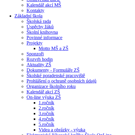
Kalendář akcí MŠ
Kontakty
Základní škola
Školská rada
Úspěchy žáků
Školní knihovna
Povinné informace
Projekty
Motto MŠ a ZŠ
Sponzoři
Rozvrh hodin
Aktuality ZŠ
Dokumenty - Formuláře ZŠ
Školské poradenské pracoviště
Prohlášení o ochraně osobních údajů
Organizace školního roku
Kalendář akcí ZŠ
On-line výuka ZŠ
1.ročník
2.ročník
3.ročník
4.ročník
5.ročník
Videa a obrázky - výuka