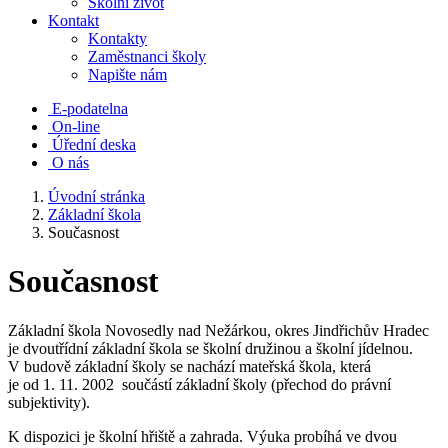
Školní život
Kontakt
Kontakty
Zaměstnanci školy
Napište nám
E-podatelna
On-line
Úřední deska
O nás
Úvodní stránka
Základní škola
Současnost
Současnost
Základní škola Novosedly nad Nežárkou, okres Jindřichův Hradec
je dvoutřídní základní škola se školní družinou a školní jídelnou.
V budově základní školy se nachází mateřská škola, která
je od 1. 11. 2002 součástí základní školy (přechod do právní
subjektivity).
K dispozici je školní hřiště a zahrada. Výuka probíhá ve dvou