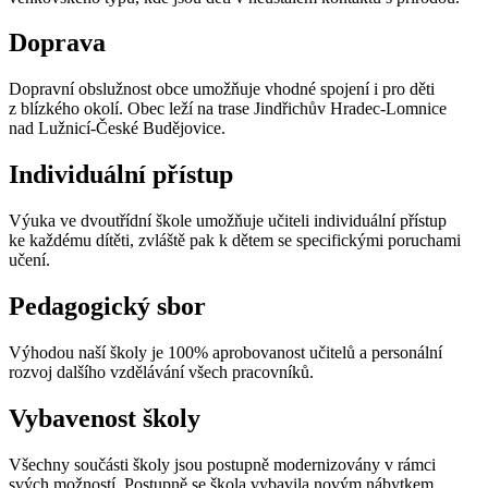
Doprava
Dopravní obslužnost obce umožňuje vhodné spojení i pro děti
z blízkého okolí. Obec leží na trase Jindřichův Hradec-Lomnice
nad Lužnicí-České Budějovice.
Individuální přístup
Výuka ve dvoutřídní škole umožňuje učiteli individuální přístup
ke každému dítěti, zvláště pak k dětem se specifickými poruchami
učení.
Pedagogický sbor
Výhodou naší školy je 100% aprobovanost učitelů a personální
rozvoj dalšího vzdělávání všech pracovníků.
Vybavenost školy
Všechny součásti školy jsou postupně modernizovány v rámci
svých možností. Postupně se škola vybavila novým nábytkem,