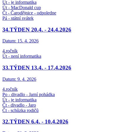
Út - je informatika
Út - MacDonald cup
Čt - Čarodějnice - odpoledne
Pá - státní svátek
34.TÝDEN 20.4. - 24.4.2026
Datum:
15. 4. 2026
4.ročník
Út - není informatika
33.TÝDEN 13.4. - 17.4.2026
Datum:
9. 4. 2026
4.ročník
Po - divadlo - Jarní pohádka
Út - je informatika
Čt - divadlo - Jaro
Čt - schůzka rodičů
32.TÝDEN 6.4. - 10.4.2026