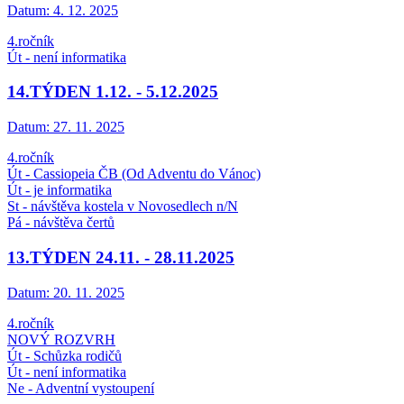
Datum:
4. 12. 2025
4.ročník
Út - není informatika
14.TÝDEN 1.12. - 5.12.2025
Datum:
27. 11. 2025
4.ročník
Út - Cassiopeia ČB (Od Adventu do Vánoc)
Út - je informatika
St - návštěva kostela v Novosedlech n/N
Pá - návštěva čertů
13.TÝDEN 24.11. - 28.11.2025
Datum:
20. 11. 2025
4.ročník
NOVÝ ROZVRH
Út - Schůzka rodičů
Út - není informatika
Ne - Adventní vystoupení