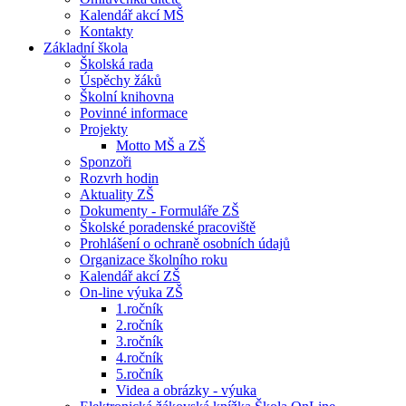
Kalendář akcí MŠ
Kontakty
Základní škola
Školská rada
Úspěchy žáků
Školní knihovna
Povinné informace
Projekty
Motto MŠ a ZŠ
Sponzoři
Rozvrh hodin
Aktuality ZŠ
Dokumenty - Formuláře ZŠ
Školské poradenské pracoviště
Prohlášení o ochraně osobních údajů
Organizace školního roku
Kalendář akcí ZŠ
On-line výuka ZŠ
1.ročník
2.ročník
3.ročník
4.ročník
5.ročník
Videa a obrázky - výuka