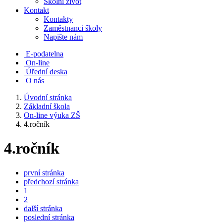
Školní život
Kontakt
Kontakty
Zaměstnanci školy
Napište nám
E-podatelna
On-line
Úřední deska
O nás
Úvodní stránka
Základní škola
On-line výuka ZŠ
4.ročník
4.ročník
první stránka
předchozí stránka
1
2
další stránka
poslední stránka