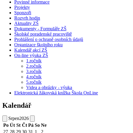
Povinné informace
Projekty
Sponzoři
Rozvrh hodin
Aktuality ZŠ
Dokumenty - Formuláře ZŠ
Školské poradenské pracoviště
Prohlášení o ochraně osobních údajů
Organizace školního roku
Kalendář akcí ZŠ
On-line výuka ZŠ
1.ročník
2.ročník
3.ročník
4.ročník
5.ročník
Videa a obrázky - výuka
Elektronická žákovská knížka Škola OnLine
Kalendář
Srpen
2026
Po
Út
St
Čt
Pá
So
Ne
27
28
29
30
31
1
2