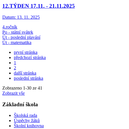
12.TÝDEN 17.11. - 21.11.2025
Datum:
13. 11. 2025
4.ročník
Po - státní svátek
Út - poslední plavání
Út - matematika
první stránka
předchozí stránka
1
2
další stránka
poslední stránka
Zobrazeno
1
-
30
ze 41
Zobrazit vše
Základní škola
Školská rada
Úspěchy žáků
Školní knihovna