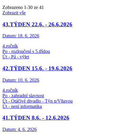
Zobrazeno
1
-
30
ze 41
Zobrazit vše
43.TÝDEN 22.6. - 26.6.2026
Datum:
18. 6. 2026
4.ročník
Po - rozloučení s 5.třídou
Út - Pá - výlet
42.TÝDEN 15.6. - 19.6.2026
Datum:
10. 6. 2026
4.ročník
Po - zahradní slavnost
Út - Otáčivé divadlo - Týn n/Vltavou
Út - není informatika
41.TÝDEN 8.6. - 12.6.2026
Datum:
4. 6. 2026