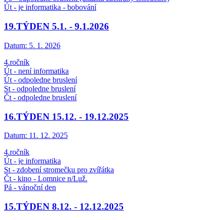
Út - je informatika - bobování
19.TÝDEN 5.1. - 9.1.2026
Datum:
5. 1. 2026
4.ročník
Út - není informatika
Út - odpoledne bruslení
St - odpoledne bruslení
Čt - odpoledne bruslení
16.TÝDEN 15.12. - 19.12.2025
Datum:
11. 12. 2025
4.ročník
Út - je informatika
St - zdobení stromečku pro zvířátka
Čt - kino - Lomnice n/Luž.
Pá - vánoční den
15.TÝDEN 8.12. - 12.12.2025