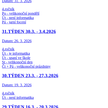
Datum:
31. 3. 2026
4.ročník
Po - velikonoční pondělí
Út - není informatika
Pá - jarní focení
31.TÝDEN 30.3. - 3.4.2026
Datum:
26. 3. 2026
4.ročník
Út - je informatika
Út - spaní ve škole
St - velikonoční den
Čt + Pá - velikonoční prázdniny
30.TÝDEN 23.3. - 27.3.2026
Datum:
19. 3. 2026
4.ročník
Út - není informatika
29.TÝDEN 16.3. - 20.3.2026