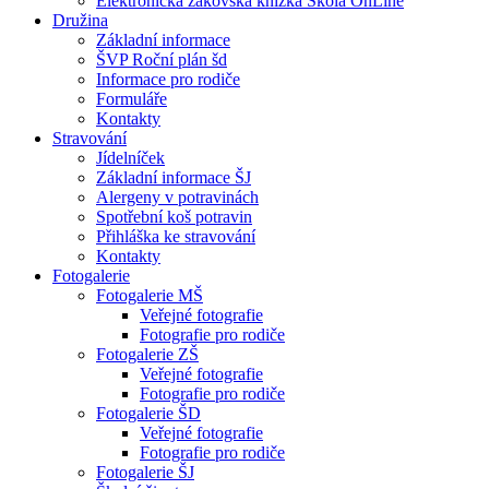
Elektronická žákovská knížka Škola OnLine
Družina
Základní informace
ŠVP Roční plán šd
Informace pro rodiče
Formuláře
Kontakty
Stravování
Jídelníček
Základní informace ŠJ
Alergeny v potravinách
Spotřební koš potravin
Přihláška ke stravování
Kontakty
Fotogalerie
Fotogalerie MŠ
Veřejné fotografie
Fotografie pro rodiče
Fotogalerie ZŠ
Veřejné fotografie
Fotografie pro rodiče
Fotogalerie ŠD
Veřejné fotografie
Fotografie pro rodiče
Fotogalerie ŠJ