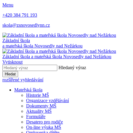
Menu
+420 384 791 193
skola@zsnovosedlynn.cz
Základní škola
a mateřská škola Novosedly nad Nežárkou
Základní škola a mateřská škola Novosedly nad Nežárkou
Vytisknout
Hledaný výraz
Hledat
rozšířené vyhledávání
Mateřská škola
Historie MŠ
Organizace vzdělávání
Dokumenty MŠ
Aktuality MŠ
Formuláře
Desatero pro rodiče
On-line výuka MŠ
Omluvenka dítěte