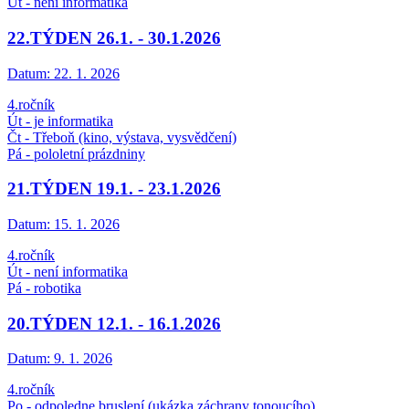
Út - není informatika
22.TÝDEN 26.1. - 30.1.2026
Datum:
22. 1. 2026
4.ročník
Út - je informatika
Čt - Třeboň (kino, výstava, vysvědčení)
Pá - pololetní prázdniny
21.TÝDEN 19.1. - 23.1.2026
Datum:
15. 1. 2026
4.ročník
Út - není informatika
Pá - robotika
20.TÝDEN 12.1. - 16.1.2026
Datum:
9. 1. 2026
4.ročník
Po - odpoledne bruslení (ukázka záchrany tonoucího)